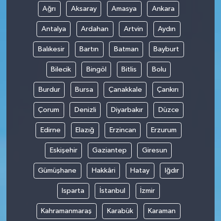
Ağrı
Aksaray
Amasya
Ankara
Antalya
Ardahan
Artvin
Aydın
Balıkesir
Bartın
Batman
Bayburt
Bilecik
Bingöl
Bitlis
Bolu
Burdur
Bursa
Çanakkale
Çankırı
Çorum
Denizli
Diyarbakır
Düzce
Edirne
Elazığ
Erzincan
Erzurum
Eskişehir
Gaziantep
Giresun
Gümüşhane
Hakkâri
Hatay
Iğdır
Isparta
İstanbul
İzmir
Kahramanmaraş
Karabük
Karaman