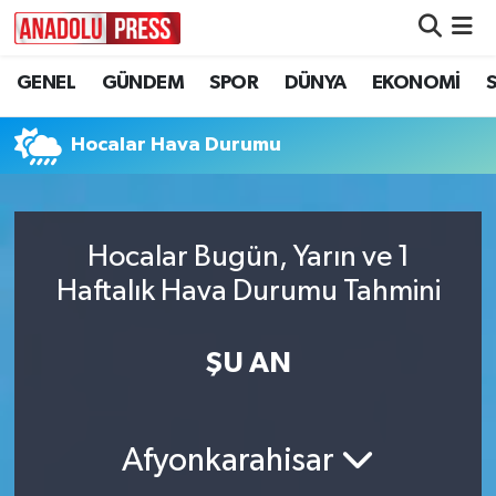
GENEL
GÜNDEM
SPOR
DÜNYA
EKONOMİ
Nöbetçi Eczaneler
Hava Durumu
Hocalar Hava Durumu
Namaz Vakitleri
Hocalar Bugün, Yarın ve 1
Trafik Durumu
Haftalık Hava Durumu Tahmini
Süper Lig Puan Durumu ve Fikstür
ŞU AN
Tüm Manşetler
Son Dakika Haberleri
Afyonkarahisar
Haber Arşivi