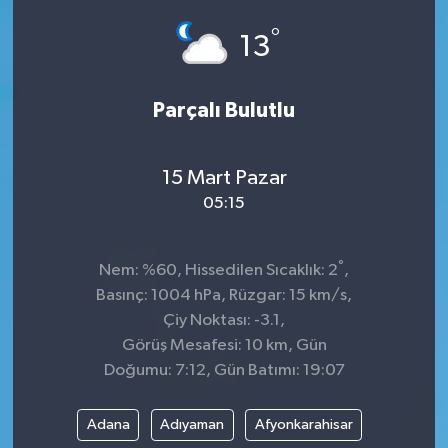
°
13
Parçalı Bulutlu
15 Mart Pazar
05:15
°
Nem: %60, Hissedilen Sıcaklık: 2
,
Basınç: 1004 hPa, Rüzgar: 15 km/s,
Çiy Noktası: -3.1,
Görüş Mesafesi: 10 km, Gün
Doğumu: 7:12, Gün Batımı: 19:07
Adana
Adıyaman
Afyonkarahisar