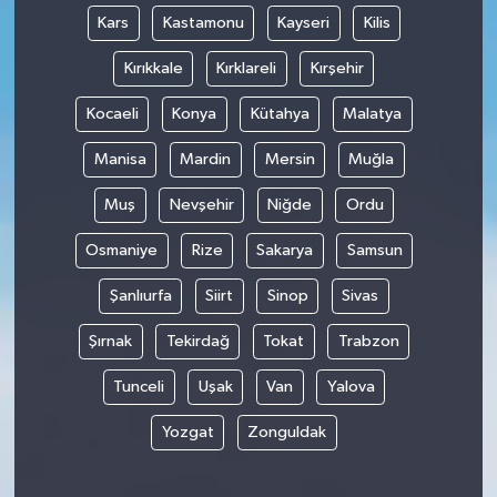
Kars
Kastamonu
Kayseri
Kilis
Kırıkkale
Kırklareli
Kırşehir
Kocaeli
Konya
Kütahya
Malatya
Manisa
Mardin
Mersin
Muğla
Muş
Nevşehir
Niğde
Ordu
Osmaniye
Rize
Sakarya
Samsun
Şanlıurfa
Siirt
Sinop
Sivas
Şırnak
Tekirdağ
Tokat
Trabzon
Tunceli
Uşak
Van
Yalova
Yozgat
Zonguldak