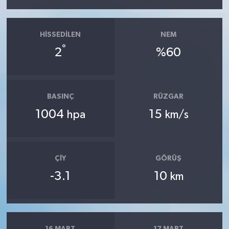
HISSEDILEN
NEM
°
2
%60
BASINÇ
RÜZGAR
1004
15
hpa
km/s
ÇIY
GÖRÜŞ
-3.1
10
km