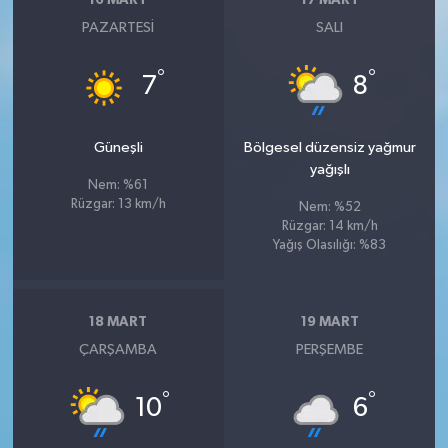
16 MART
17 MART
PAZARTESI
SALI
°
°
7
8
Güneşli
Bölgesel düzensiz yağmur
yağışlı
Nem: %61
Rüzgar: 13 km/h
Nem: %52
Rüzgar: 14 km/h
Yağış Olasılığı: %83
18 MART
19 MART
ÇARŞAMBA
PERŞEMBE
°
°
10
6