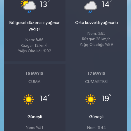
°
°
13
14
Bölgesel düzensiz yağmur
Orta kuvvetli yağmurlu
yağışlı
Nem: %65
Rüzgar: 28 km/h
Nem: %66
Yağış Olasılığı: %89
Rüzgar: 12 km/h
Yağış Olasılığı: %92
16 MAYIS
17 MAYIS
CUMA
CUMARTESI
°
°
14
19
Güneşli
Güneşli
Nem: %51
Nem: %44