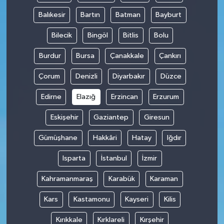
Balıkesir
Bartın
Batman
Bayburt
Bilecik
Bingöl
Bitlis
Bolu
Burdur
Bursa
Çanakkale
Çankırı
Çorum
Denizli
Diyarbakır
Düzce
Edirne
Elazığ
Erzincan
Erzurum
Eskişehir
Gaziantep
Giresun
Gümüşhane
Hakkâri
Hatay
Iğdır
Isparta
İstanbul
İzmir
Kahramanmaraş
Karabük
Karaman
Kars
Kastamonu
Kayseri
Kilis
Kırıkkale
Kırklareli
Kırşehir