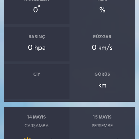
°
0
%
BASINÇ
RÜZGAR
0
0
hpa
km/s
ÇIY
GÖRÜŞ
km
14 MAYIS
15 MAYIS
ÇARŞAMBA
PERŞEMBE