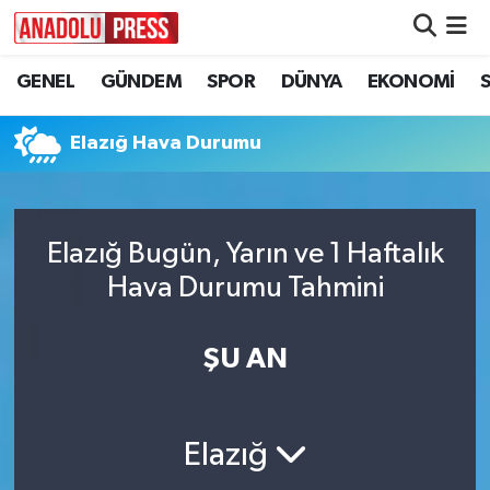
GENEL
GÜNDEM
SPOR
DÜNYA
EKONOMİ
Nöbetçi Eczaneler
Hava Durumu
Elazığ Hava Durumu
Namaz Vakitleri
Elazığ Bugün, Yarın ve 1 Haftalık
Trafik Durumu
Hava Durumu Tahmini
Süper Lig Puan Durumu ve Fikstür
ŞU AN
Tüm Manşetler
Son Dakika Haberleri
Elazığ
Haber Arşivi