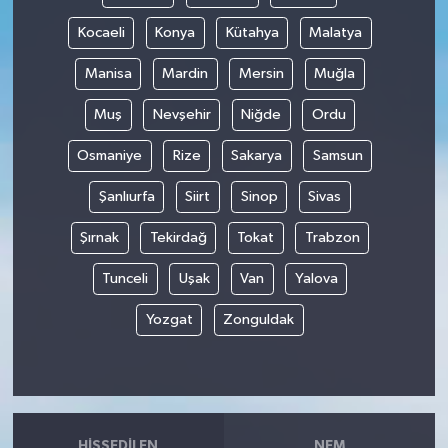
Kocaeli
Konya
Kütahya
Malatya
Manisa
Mardin
Mersin
Muğla
Muş
Nevşehir
Niğde
Ordu
Osmaniye
Rize
Sakarya
Samsun
Şanlıurfa
Siirt
Sinop
Sivas
Şırnak
Tekirdağ
Tokat
Trabzon
Tunceli
Uşak
Van
Yalova
Yozgat
Zonguldak
HISSEDILEN
NEM