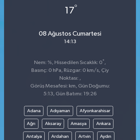
°
17
08 Ağustos Cumartesi
14:13
°
Nem: %, Hissedilen Sıcaklık: 0
,
Basınç: 0 hPa, Rüzgar: 0 km/s, Çiy
Noktası: ,
Görüş Mesafesi: km, Gün Doğumu:
5:13, Gün Batımı: 19:26
Adana
Adıyaman
Afyonkarahisar
Ağrı
Aksaray
Amasya
Ankara
Antalya
Ardahan
Artvin
Aydın