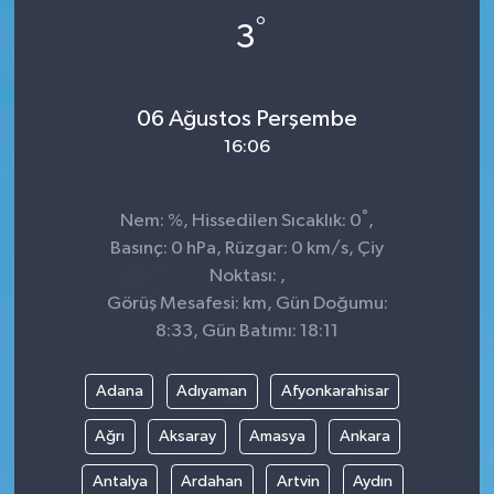
°
3
06 Ağustos Perşembe
16:06
°
Nem: %, Hissedilen Sıcaklık: 0
,
Basınç: 0 hPa, Rüzgar: 0 km/s, Çiy
Noktası: ,
Görüş Mesafesi: km, Gün Doğumu:
8:33, Gün Batımı: 18:11
Adana
Adıyaman
Afyonkarahisar
Ağrı
Aksaray
Amasya
Ankara
Antalya
Ardahan
Artvin
Aydın