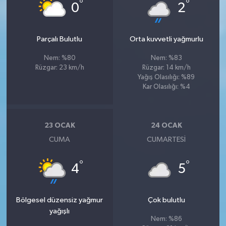
°
°
0
2
Parçalı Bulutlu
Orta kuvvetli yağmurlu
Nem: %80
Nem: %83
Rüzgar: 23 km/h
Rüzgar: 14 km/h
Yağış Olasılığı: %89
Kar Olasılığı: %4
23 OCAK
24 OCAK
CUMA
CUMARTESI
°
°
4
5
Bölgesel düzensiz yağmur
Çok bulutlu
yağışlı
Nem: %86