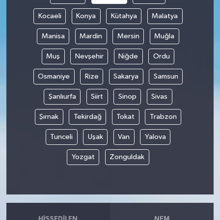
Kocaeli
Konya
Kütahya
Malatya
Manisa
Mardin
Mersin
Muğla
Muş
Nevşehir
Niğde
Ordu
Osmaniye
Rize
Sakarya
Samsun
Şanlıurfa
Siirt
Sinop
Sivas
Şırnak
Tekirdağ
Tokat
Trabzon
Tunceli
Uşak
Van
Yalova
Yozgat
Zonguldak
HISSEDILEN
NEM