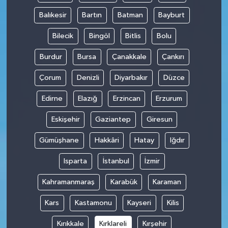
Balıkesir
Bartın
Batman
Bayburt
Bilecik
Bingöl
Bitlis
Bolu
Burdur
Bursa
Çanakkale
Çankırı
Çorum
Denizli
Diyarbakır
Düzce
Edirne
Elazığ
Erzincan
Erzurum
Eskişehir
Gaziantep
Giresun
Gümüşhane
Hakkâri
Hatay
Iğdır
Isparta
İstanbul
İzmir
Kahramanmaraş
Karabük
Karaman
Kars
Kastamonu
Kayseri
Kilis
Kırıkkale
Kırklareli
Kırşehir