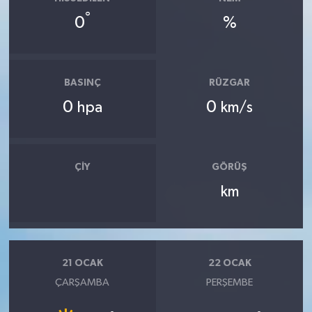
°
0
%
BASINÇ
RÜZGAR
0
0
hpa
km/s
ÇIY
GÖRÜŞ
km
21 OCAK
22 OCAK
ÇARŞAMBA
PERŞEMBE