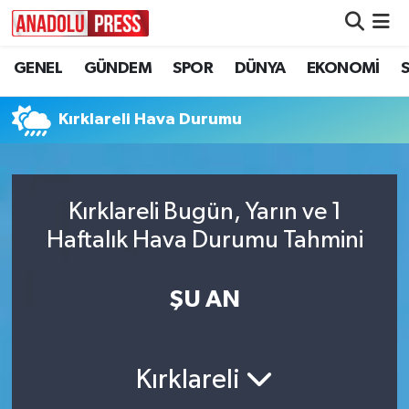
GENEL
GÜNDEM
SPOR
DÜNYA
EKONOMİ
Nöbetçi Eczaneler
Hava Durumu
Kırklareli Hava Durumu
Namaz Vakitleri
Kırklareli Bugün, Yarın ve 1
Trafik Durumu
Haftalık Hava Durumu Tahmini
Süper Lig Puan Durumu ve Fikstür
ŞU AN
Tüm Manşetler
Son Dakika Haberleri
Kırklareli
Haber Arşivi