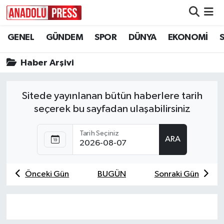
GENEL
GÜNDEM
SPOR
DÜNYA
EKONOMİ
Nöbetçi Eczaneler
Haber Arşivi
Hava Durumu
Namaz Vakitleri
Sitede yayınlanan bütün haberlere tarih
seçerek bu sayfadan ulaşabilirsiniz
Trafik Durumu
Tarih Seçiniz
ARA
Süper Lig Puan Durumu ve Fikstür
Tüm Manşetler
Önceki Gün
BUGÜN
Sonraki Gün
Son Dakika Haberleri
Haber Arşivi