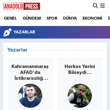
GENEL
GÜNDEM
SPOR
DÜNYA
EKONOMİ
Nöbetçi Eczaneler
Hava Durumu
YAZARLAR
Namaz Vakitleri
Yazarlar
Trafik Durumu
Kahramanmaraş
Herkes Yerini
Süper Lig Puan Durumu ve Fikstür
AFAD'da
Bilseydi…
İstikrarsızlığa
Tüm Manşetler
Son Verin,
Kurumlar
Son Dakika Haberleri
Yapboz Tahtası
Değildir!
Haber Arşivi