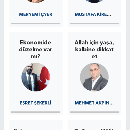
MUSTAFA KIRENLI
MERYEM İÇYER
Ekonomide
Allah için yaşa,
düzelme var
kalbine dikkat
mı?
et
MEHMET AKPINAR
EŞREF ŞEKERLİ