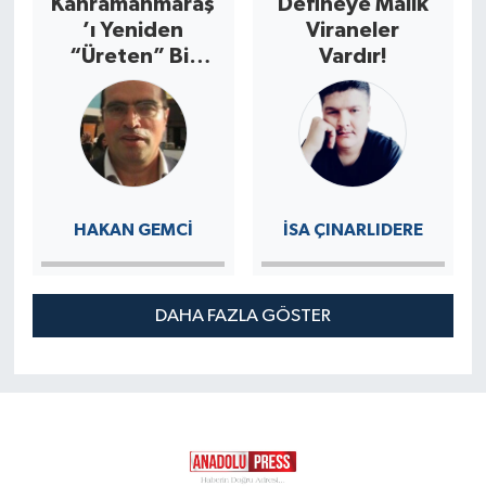
Kahramanmaraş
Defineye Mâlik
’ı Yeniden
Viraneler
“Üreten” Bir
Vardır!
Şehre
Dönüştürmek
İçin Mesleki
Eğitim
Seferberliği!
HAKAN GEMCI
İSA ÇINARLIDERE
DAHA FAZLA GÖSTER