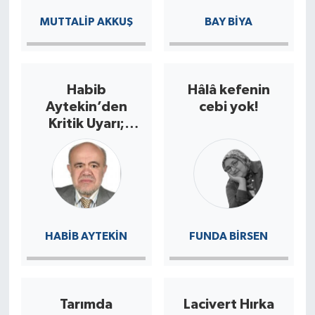
MUTTALİP AKKUŞ
BAY BIYA
Habib
Hâlâ kefenin
Aytekin’den
cebi yok!
Kritik Uyarı;
“Bölgesel
Denklem
Yeniden
Kuruluyor”
HABIB AYTEKIN
FUNDA BIRSEN
Tarımda
Lacivert Hırka