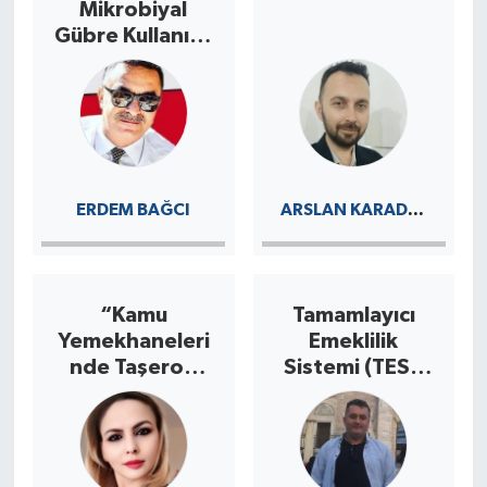
Mikrobiyal
Gübre Kullanımı
ve Bacillus
Bakterilerinin
Önemi
ARSLAN KARADAYI
ERDEM BAĞCI
“Kamu
Tamamlayıcı
Yemekhaneleri
Emeklilik
nde Taşeron
Sistemi (TES):
Düzeninin Derin
Emekçinin
Yarası”
Rızası Olmadan
Gelecek
Kurulmaz