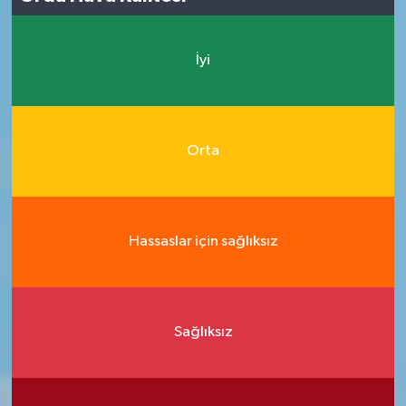
İyi
Orta
Hassaslar için sağlıksız
Sağlıksız