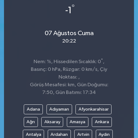
°
-1
07 Ağustos Cuma
20:22
°
Nem: %, Hissedilen Sıcaklık: 0
,
Basınç: 0 hPa, Rüzgar: 0 km/s, Çiy
Noktası: ,
Görüş Mesafesi: km, Gün Doğumu:
7:50, Gün Batımı: 17:34
Adana
Adıyaman
Afyonkarahisar
Ağrı
Aksaray
Amasya
Ankara
Antalya
Ardahan
Artvin
Aydın