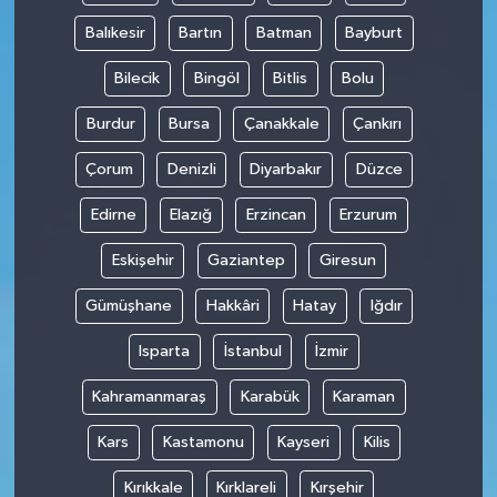
Balıkesir
Bartın
Batman
Bayburt
Bilecik
Bingöl
Bitlis
Bolu
Burdur
Bursa
Çanakkale
Çankırı
Çorum
Denizli
Diyarbakır
Düzce
Edirne
Elazığ
Erzincan
Erzurum
Eskişehir
Gaziantep
Giresun
Gümüşhane
Hakkâri
Hatay
Iğdır
Isparta
İstanbul
İzmir
Kahramanmaraş
Karabük
Karaman
Kars
Kastamonu
Kayseri
Kilis
Kırıkkale
Kırklareli
Kırşehir