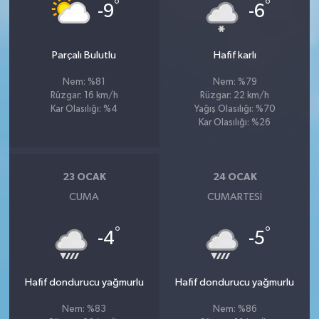
°
°
-9
-6
Parçalı Bulutlu
Hafif karlı
Nem: %81
Nem: %79
Rüzgar: 16 km/h
Rüzgar: 22 km/h
Kar Olasılığı: %4
Yağış Olasılığı: %70
Kar Olasılığı: %26
23 OCAK
24 OCAK
CUMA
CUMARTESI
°
°
-4
-5
Hafif dondurucu yağmurlu
Hafif dondurucu yağmurlu
Nem: %83
Nem: %86