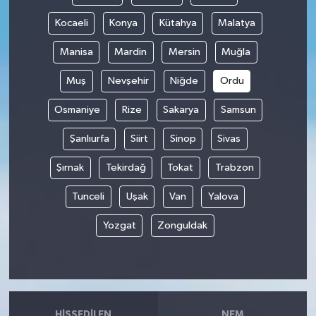
Kocaeli
Konya
Kütahya
Malatya
Manisa
Mardin
Mersin
Muğla
Muş
Nevşehir
Niğde
Ordu
Osmaniye
Rize
Sakarya
Samsun
Şanlıurfa
Siirt
Sinop
Sivas
Şırnak
Tekirdağ
Tokat
Trabzon
Tunceli
Uşak
Van
Yalova
Yozgat
Zonguldak
HISSEDILEN
NEM