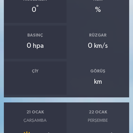
°
0
%
BASINÇ
RÜZGAR
0
0
hpa
km/s
ÇIY
GÖRÜŞ
km
21 OCAK
22 OCAK
ÇARŞAMBA
PERŞEMBE