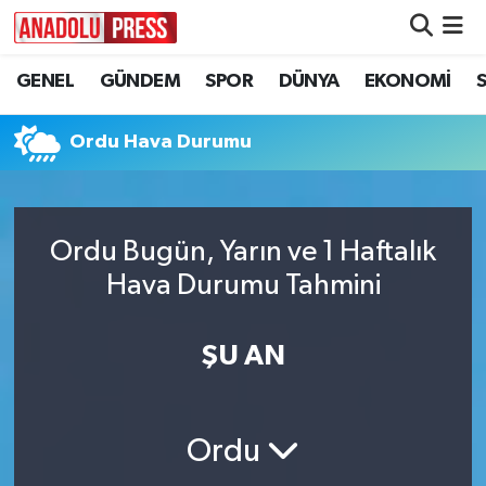
GENEL
GÜNDEM
SPOR
DÜNYA
EKONOMİ
Nöbetçi Eczaneler
Hava Durumu
Ordu Hava Durumu
Namaz Vakitleri
Ordu Bugün, Yarın ve 1 Haftalık
Trafik Durumu
Hava Durumu Tahmini
Süper Lig Puan Durumu ve Fikstür
ŞU AN
Tüm Manşetler
Son Dakika Haberleri
Ordu
Haber Arşivi