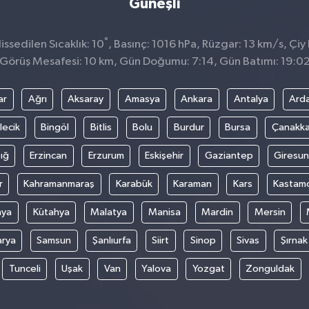
Güneşli
°
ssedilen Sıcaklık: 10
, Basınç: 1016 hPa, Rüzgar: 13 km/s, Çiy 
Görüş Mesafesi: 10 km, Gün Doğumu: 7:14, Gün Batımı: 19:0
ar
Ağrı
Aksaray
Amasya
Ankara
Antalya
Ard
lecik
Bingöl
Bitlis
Bolu
Burdur
Bursa
Çanakka
ığ
Erzincan
Erzurum
Eskişehir
Gaziantep
Giresun
r
Kahramanmaraş
Karabük
Karaman
Kars
Kastam
nya
Kütahya
Malatya
Manisa
Mardin
Mersin
arya
Samsun
Şanlıurfa
Siirt
Sinop
Sivas
Şırnak
Tunceli
Uşak
Van
Yalova
Yozgat
Zonguldak