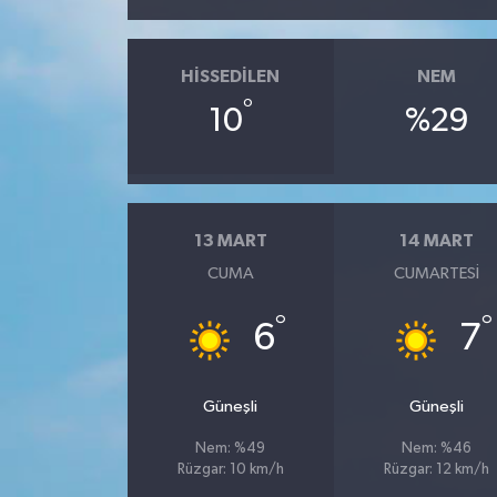
HISSEDILEN
NEM
°
10
%29
13 MART
14 MART
CUMA
CUMARTESI
°
°
6
7
Güneşli
Güneşli
Nem: %49
Nem: %46
Rüzgar: 10 km/h
Rüzgar: 12 km/h