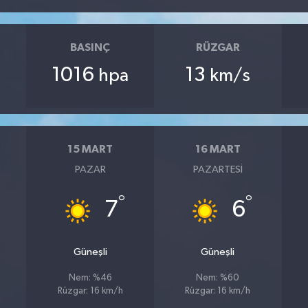
BASINÇ
RÜZGAR
1016
13
hpa
km/s
15 MART
16 MART
PAZAR
PAZARTESI
°
°
7
6
Güneşli
Güneşli
Nem: %46
Nem: %60
Rüzgar: 16 km/h
Rüzgar: 16 km/h