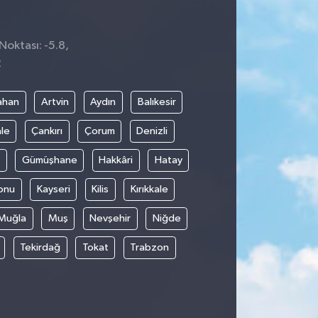
Noktası: -5.8,
2
ahan
Artvin
Aydın
Balıkesir
le
Çankırı
Çorum
Denizli
Gümüşhane
Hakkâri
Hatay
onu
Kayseri
Kilis
Kırıkkale
Muğla
Muş
Nevşehir
Niğde
Tekirdağ
Tokat
Trabzon