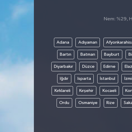
Nem: %29, Hi
Adana
Adıyaman
Afyonkarahis
Bartın
Batman
Bayburt
Bi
Diyarbakır
Düzce
Edirne
Elaz
Iğdır
Isparta
İstanbul
İzmi
Kırklareli
Kırşehir
Kocaeli
Ko
Ordu
Osmaniye
Rize
Sak