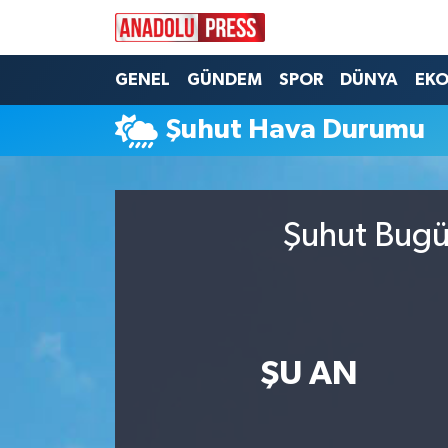
Nöbetçi Eczaneler
GENEL
GÜNDEM
SPOR
DÜNYA
EK
Şuhut Hava Durumu
Hava Durumu
Namaz Vakitleri
Şuhut Bugün
Trafik Durumu
Süper Lig Puan Durumu ve Fikstür
Tüm Manşetler
ŞU AN
Son Dakika Haberleri
Haber Arşivi