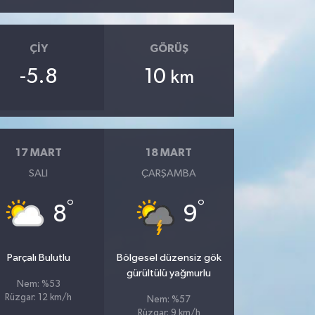
ÇIY
GÖRÜŞ
-5.8
10
km
17 MART
18 MART
SALI
ÇARŞAMBA
°
°
8
9
Parçalı Bulutlu
Bölgesel düzensiz gök
gürültülü yağmurlu
Nem: %53
Rüzgar: 12 km/h
Nem: %57
Rüzgar: 9 km/h