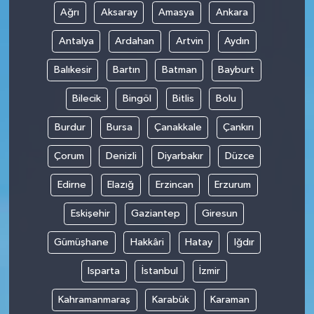
Ağrı
Aksaray
Amasya
Ankara
Antalya
Ardahan
Artvin
Aydın
Balıkesir
Bartın
Batman
Bayburt
Bilecik
Bingöl
Bitlis
Bolu
Burdur
Bursa
Çanakkale
Çankırı
Çorum
Denizli
Diyarbakır
Düzce
Edirne
Elazığ
Erzincan
Erzurum
Eskişehir
Gaziantep
Giresun
Gümüşhane
Hakkâri
Hatay
Iğdır
Isparta
İstanbul
İzmir
Kahramanmaraş
Karabük
Karaman