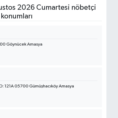
stos 2026 Cumartesi nöbetçi
 konumları
900 Göynücek Amasya
O: 121A 05700 Gümüşhacıköy Amasya