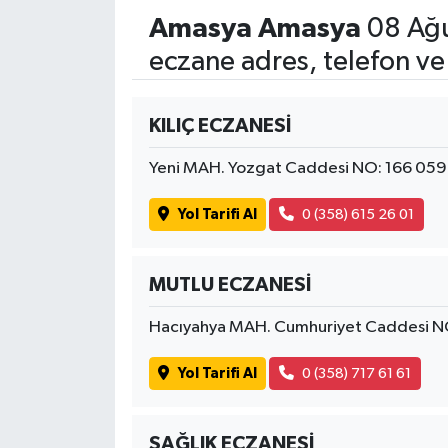
Amasya Amasya
08 Ağu
eczane adres, telefon ve
KILIÇ ECZANESİ
Yeni MAH. Yozgat Caddesi NO: 166 05
Yol Tarifi Al
0 (358) 615 26 01
MUTLU ECZANESİ
Hacıyahya MAH. Cumhuriyet Caddesi N
Yol Tarifi Al
0 (358) 717 61 61
SAĞLIK ECZANESİ