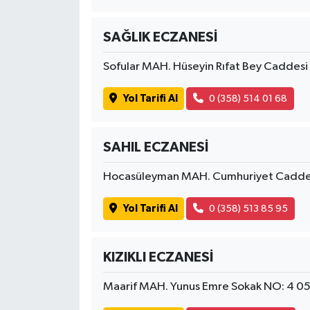
SAĞLIK ECZANESİ
Sofular MAH. Hüseyin Rıfat Bey Cadde
Yol Tarifi Al
0 (358) 514 01 68
SAHIL ECZANESİ
Hocasüleyman MAH. Cumhuriyet Cadde
Yol Tarifi Al
0 (358) 513 85 95
KIZIKLI ECZANESİ
Maarif MAH. Yunus Emre Sokak NO: 4 0