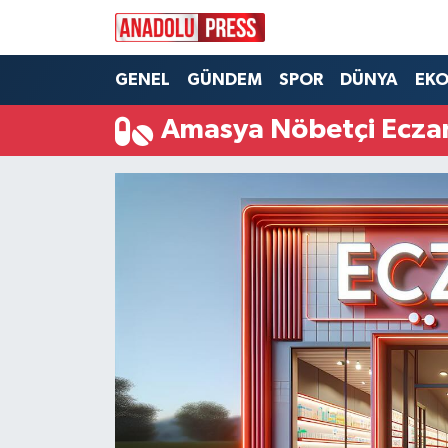
Nöbetçi Eczaneler
GENEL
GÜNDEM
SPOR
DÜNYA
EK
Amasya Nöbetçi Ecza
Hava Durumu
Namaz Vakitleri
Trafik Durumu
Süper Lig Puan Durumu ve Fikstür
Tüm Manşetler
Son Dakika Haberleri
Haber Arşivi