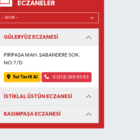
ECZANELER
GÜLERYÜZ ECZANESİ
PİRİPAŞA MAH. ŞABANDERE SOK.
NO:7/D
Yol Tarifi Al
0 (212) 369 95 85
İSTİKLAL ÜSTÜN ECZANESİ
KASIMPAŞA ECZANESİ