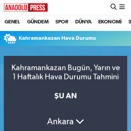
GENEL
GÜNDEM
SPOR
DÜNYA
EKONOMİ
Nöbetçi Eczaneler
Hava Durumu
Kahramankazan Hava Durumu
Namaz Vakitleri
Kahramankazan Bugün, Yarın ve
Trafik Durumu
1 Haftalık Hava Durumu Tahmini
Süper Lig Puan Durumu ve Fikstür
ŞU AN
Tüm Manşetler
Son Dakika Haberleri
Ankara
Haber Arşivi