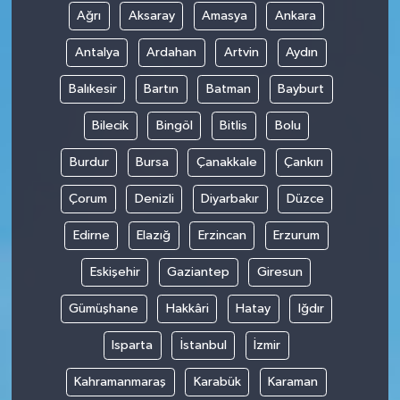
Ağrı
Aksaray
Amasya
Ankara
Antalya
Ardahan
Artvin
Aydın
Balıkesir
Bartın
Batman
Bayburt
Bilecik
Bingöl
Bitlis
Bolu
Burdur
Bursa
Çanakkale
Çankırı
Çorum
Denizli
Diyarbakır
Düzce
Edirne
Elazığ
Erzincan
Erzurum
Eskişehir
Gaziantep
Giresun
Gümüşhane
Hakkâri
Hatay
Iğdır
Isparta
İstanbul
İzmir
Kahramanmaraş
Karabük
Karaman