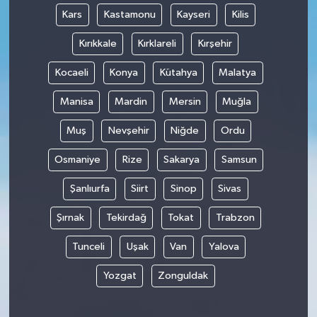
Kars
Kastamonu
Kayseri
Kilis
Kırıkkale
Kırklareli
Kırşehir
Kocaeli
Konya
Kütahya
Malatya
Manisa
Mardin
Mersin
Muğla
Muş
Nevşehir
Niğde
Ordu
Osmaniye
Rize
Sakarya
Samsun
Şanlıurfa
Siirt
Sinop
Sivas
Şırnak
Tekirdağ
Tokat
Trabzon
Tunceli
Uşak
Van
Yalova
Yozgat
Zonguldak