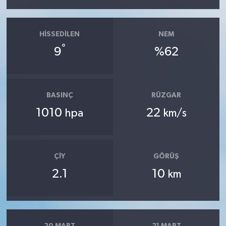
HISSEDILEN
NEM
°
9
%62
BASINÇ
RÜZGAR
1010
22
hpa
km/s
ÇIY
GÖRÜŞ
2.1
10
km