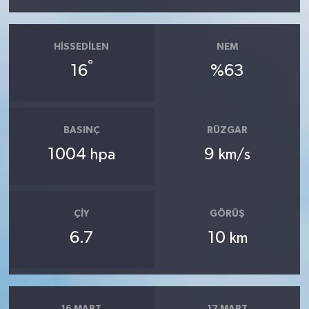
HISSEDILEN
NEM
°
16
%63
BASINÇ
RÜZGAR
1004
9
hpa
km/s
ÇIY
GÖRÜŞ
6.7
10
km