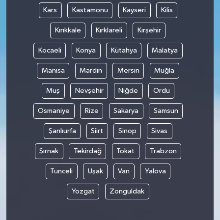
Kars
Kastamonu
Kayseri
Kilis
Kırıkkale
Kırklareli
Kırşehir
Kocaeli
Konya
Kütahya
Malatya
Manisa
Mardin
Mersin
Muğla
Muş
Nevşehir
Niğde
Ordu
Osmaniye
Rize
Sakarya
Samsun
Şanlıurfa
Siirt
Sinop
Sivas
Şırnak
Tekirdağ
Tokat
Trabzon
Tunceli
Uşak
Van
Yalova
Yozgat
Zonguldak