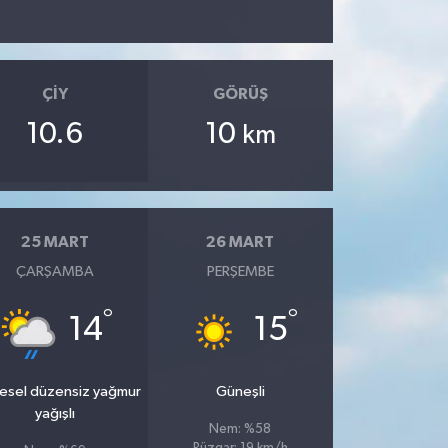
ÇIY
GÖRÜŞ
10.6
10
km
25 MART
26 MART
ÇARŞAMBA
PERŞEMBE
°
°
14
15
esel düzensiz yağmur
Güneşli
yağışlı
Nem: %58