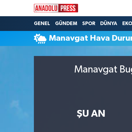
Nöbetçi Eczaneler
GENEL
GÜNDEM
SPOR
DÜNYA
EK
Manavgat Hava Dur
Hava Durumu
Namaz Vakitleri
Manavgat Bug
Trafik Durumu
Süper Lig Puan Durumu ve Fikstür
Tüm Manşetler
ŞU AN
Son Dakika Haberleri
Haber Arşivi