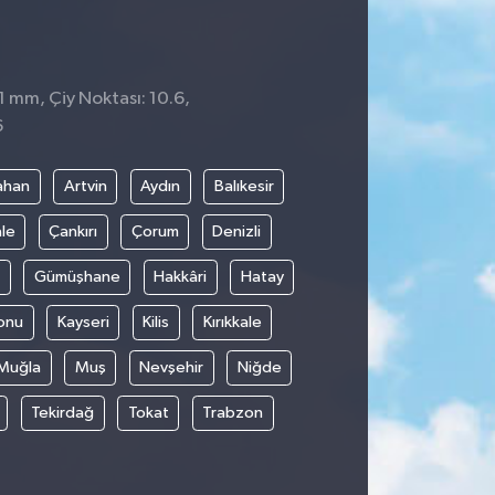
1 mm, Çiy Noktası: 10.6,
6
ahan
Artvin
Aydın
Balıkesir
le
Çankırı
Çorum
Denizli
Gümüşhane
Hakkâri
Hatay
onu
Kayseri
Kilis
Kırıkkale
Muğla
Muş
Nevşehir
Niğde
Tekirdağ
Tokat
Trabzon