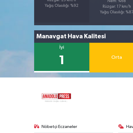
Rüzgar: 25 km/h
Nem: %68
Yağış Olasılığı: %92
Rüzgar: 17 km/h
Yağış Olasılığı: %8
Manavgat Hava Kalitesi
İyi
1
Orta
Nöbetçi Eczaneler
Ha