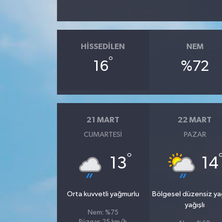
HISSEDILEN
NEM
°
16
%72
21 MART
22 MART
CUMARTESI
PAZAR
°
13
14
Orta kuvvetli yağmurlu
Bölgesel düzensiz y
yağışlı
Nem: %75