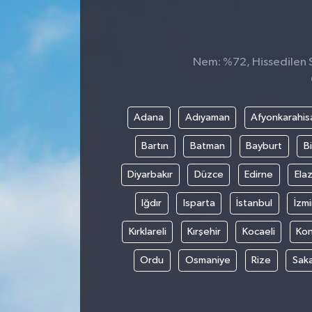
Nem: %72, Hissedilen Sı
Adana
Adıyaman
Afyonkarahis
Bartın
Batman
Bayburt
Bi
Diyarbakır
Düzce
Edirne
Elaz
Iğdır
Isparta
İstanbul
İzmi
Kırklareli
Kırşehir
Kocaeli
Ko
Ordu
Osmaniye
Rize
Sak