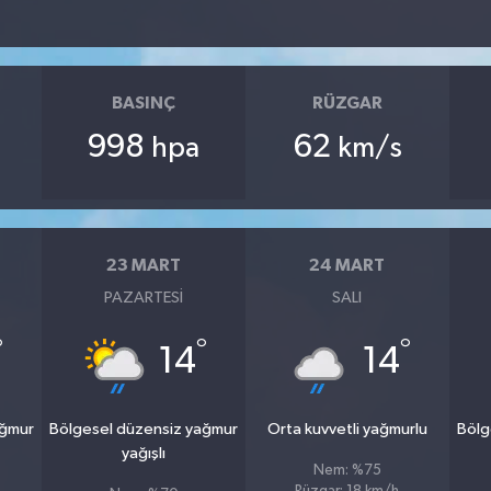
BASINÇ
RÜZGAR
998
62
hpa
km/s
23 MART
24 MART
PAZARTESI
SALI
°
°
°
14
14
ağmur
Bölgesel düzensiz yağmur
Orta kuvvetli yağmurlu
Bölg
yağışlı
Nem: %75