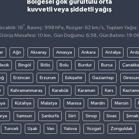
Bölgesel gök gürültülü orta
kuvvetli veya şiddetli yağış
°
caklık: 16
, Basınç: 998 hPa, Rüzgar: 62 km/s, Toplam Yağış: 
Görüş Mesafesi: 10 km, Gün Doğumu: 6:58, Gün Batımı: 19:0
ar
Ağrı
Aksaray
Amasya
Ankara
Antalya
Ard
lecik
Bingöl
Bitlis
Bolu
Burdur
Bursa
Çanakka
ığ
Erzincan
Erzurum
Eskişehir
Gaziantep
Giresun
r
Kahramanmaraş
Karabük
Karaman
Kars
Kastam
nya
Kütahya
Malatya
Manisa
Mardin
Mersin
arya
Samsun
Şanlıurfa
Siirt
Sinop
Sivas
Şırnak
Tunceli
Uşak
Van
Yalova
Yozgat
Zonguldak