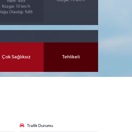
Rüzgar: 19 km/h
Nem: %69
Rüzgar: 10 km/h
Yağış Olasılığı: %86
Çok Sağlıksız
Tehlikeli
Trafik Durumu