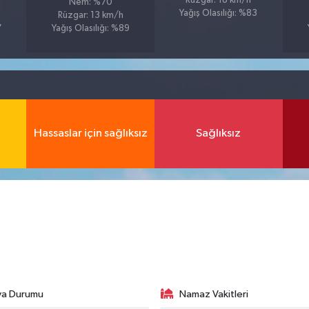
Rüzgar: 18 km/h
Nem: %70
Yağış Olasılığı: %83
Rüzgar: 13 km/h
7
Yağış Olasılığı: %89
Hassaslar için sağlıksız
Sağlıksız
va Durumu
Namaz Vakitleri