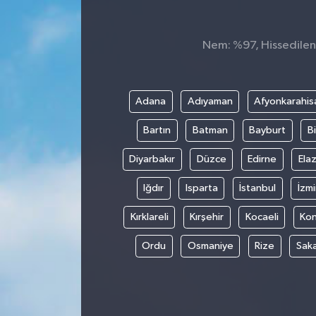
Nem: %97, Hissedilen S
Adana
Adıyaman
Afyonkarahis
Bartın
Batman
Bayburt
Bi
Diyarbakır
Düzce
Edirne
Elaz
Iğdır
Isparta
İstanbul
İzmi
Kırklareli
Kırşehir
Kocaeli
Ko
Ordu
Osmaniye
Rize
Sak