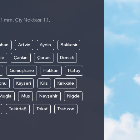
1 mm, Çiy Noktası: 1.1,
ahan
Artvin
Aydın
Balıkesir
le
Çankırı
Çorum
Denizli
Gümüşhane
Hakkâri
Hatay
onu
Kayseri
Kilis
Kırıkkale
Muğla
Muş
Nevşehir
Niğde
Tekirdağ
Tokat
Trabzon