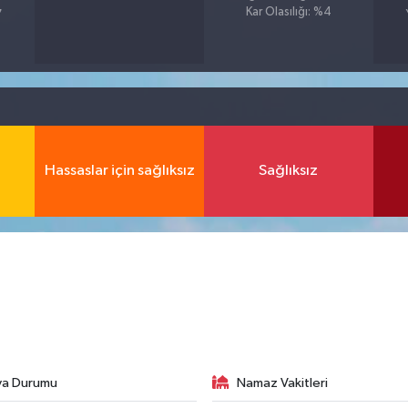
Kar Olasılığı: %4
7
Hassaslar için sağlıksız
Sağlıksız
va Durumu
Namaz Vakitleri