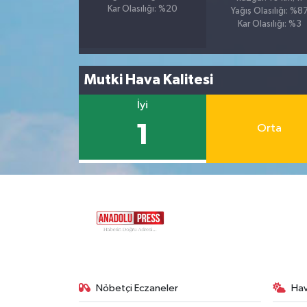
Kar Olasılığı: %20
Yağış Olasılığı: %8
Kar Olasılığı: %3
Mutki Hava Kalitesi
İyi
1
Orta
Nöbetçi Eczaneler
Ha