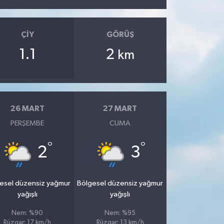
ÇIY
GÖRÜŞ
1.1
2
km
26 MART
27 MART
PERŞEMBE
CUMA
°
°
2
3
esel düzensiz yağmur
Bölgesel düzensiz yağmur
yağışlı
yağışlı
Nem: %90
Nem: %95
Rüzgar: 17 km/h
Rüzgar: 13 km/h