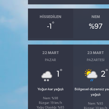
HISSEDILEN
NEM
°
-1
%97
22 MART
23 MART
PAZAR
PAZARTESI
°
°
1
2
Yoğun kar yağışlı
Bölgesel düzensiz y
yağışlı
Nem: %98
Rüzgar: 19 km/h
Nem: %95
Yağış Olasılığı: %85
Rüzgar: 10 km/h