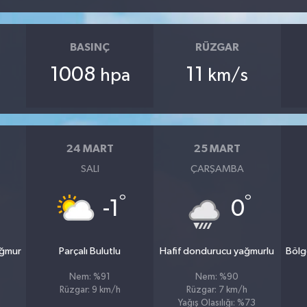
BASINÇ
RÜZGAR
1008
11
hpa
km/s
24 MART
25 MART
SALI
ÇARŞAMBA
°
°
-1
0
ağmur
Parçalı Bulutlu
Hafif dondurucu yağmurlu
Bölg
Nem: %91
Nem: %90
Rüzgar: 9 km/h
Rüzgar: 7 km/h
Yağış Olasılığı: %73