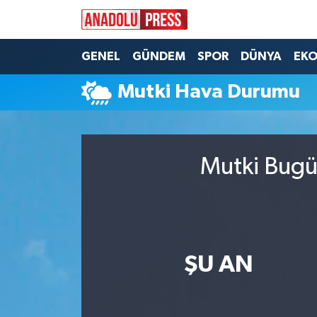
Nöbetçi Eczaneler
GENEL
GÜNDEM
SPOR
DÜNYA
EK
Mutki Hava Durumu
Hava Durumu
Namaz Vakitleri
Mutki Bugün
Trafik Durumu
Süper Lig Puan Durumu ve Fikstür
Tüm Manşetler
ŞU AN
Son Dakika Haberleri
Haber Arşivi