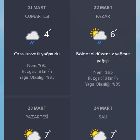
21 MART
22 MART
CUMARTESI
PAZAR
°
°
4
6
Orta kuvvetli yağmurlu
Bölgesel düzensiz yağmur
yağışlı
Nem: %95
Rüzgar: 18 km/h
Nem: %96
Yağış Olasılığı: %93
Rüzgar: 18 km/h
Yağış Olasılığı: %89
23 MART
24 MART
PAZARTESI
SALI
°
°
7
7