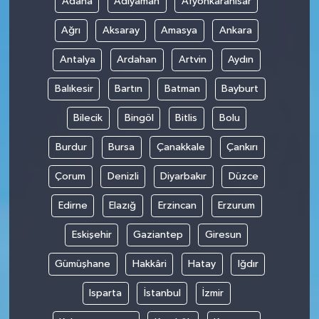
Adana
Adıyaman
Afyonkarahisar
Ağrı
Aksaray
Amasya
Ankara
Antalya
Ardahan
Artvin
Aydın
Balıkesir
Bartın
Batman
Bayburt
Bilecik
Bingöl
Bitlis
Bolu
Burdur
Bursa
Çanakkale
Çankırı
Çorum
Denizli
Diyarbakır
Düzce
Edirne
Elazığ
Erzincan
Erzurum
Eskişehir
Gaziantep
Giresun
Gümüşhane
Hakkâri
Hatay
Iğdır
Isparta
İstanbul
İzmir