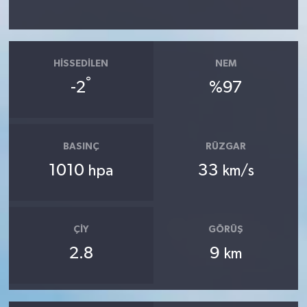
HISSEDILEN
NEM
°
-2
%97
BASINÇ
RÜZGAR
1010
33
hpa
km/s
ÇIY
GÖRÜŞ
2.8
9
km