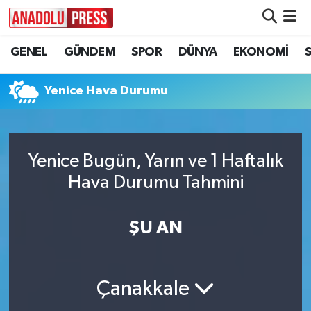
GENEL
GÜNDEM
SPOR
DÜNYA
EKONOMİ
Nöbetçi Eczaneler
Hava Durumu
Yenice Hava Durumu
Namaz Vakitleri
Yenice Bugün, Yarın ve 1 Haftalık
Trafik Durumu
Hava Durumu Tahmini
Süper Lig Puan Durumu ve Fikstür
ŞU AN
Tüm Manşetler
Son Dakika Haberleri
Çanakkale
Haber Arşivi