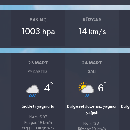
BASINÇ
RÜZGAR
1003
14
hpa
km/s
23 MART
24 MART
PAZARTESI
SALI
°
°
4
6
u
Şiddetli yağmurlu
Bölgesel düzensiz yağmur
Bölg
yağışlı
Nem: %97
Rüzgar: 19 km/h
Nem: %81
2
Yağış Olasılığı: %77
Rüzgar: 10 km/h