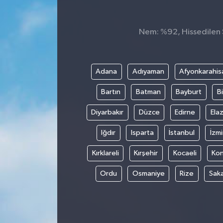
Nem: %92, Hissedilen S
Adana
Adıyaman
Afyonkarahis
Bartın
Batman
Bayburt
Bi
Diyarbakır
Düzce
Edirne
Elaz
Iğdır
Isparta
İstanbul
İzmi
Kırklareli
Kırşehir
Kocaeli
Ko
Ordu
Osmaniye
Rize
Sak