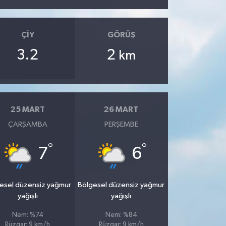
ÇIY
GÖRÜŞ
3.2
2
km
25 MART
26 MART
ÇARŞAMBA
PERŞEMBE
°
°
7
6
esel düzensiz yağmur
Bölgesel düzensiz yağmur
yağışlı
yağışlı
Nem: %74
Nem: %84
Rüzgar: 9 km/h
Rüzgar: 9 km/h