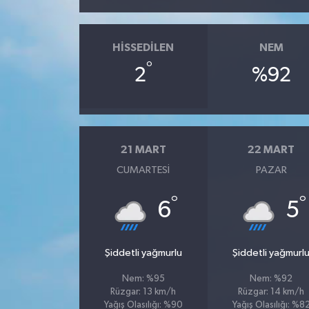
HISSEDILEN
NEM
°
2
%92
21 MART
22 MART
CUMARTESI
PAZAR
°
°
6
5
Şiddetli yağmurlu
Şiddetli yağmurl
Nem: %95
Nem: %92
Rüzgar: 13 km/h
Rüzgar: 14 km/h
Yağış Olasılığı: %90
Yağış Olasılığı: %8