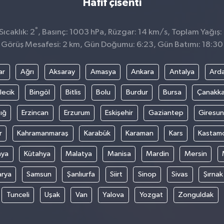
Hafif çisenti
°
ıcaklık: 2
, Basınç: 1003 hPa, Rüzgar: 14 km/s, Toplam Yağış:
Görüş Mesafesi: 2 km, Gün Doğumu: 6:23, Gün Batımı: 18:30
ar
Ağrı
Aksaray
Amasya
Ankara
Antalya
Ard
lecik
Bingöl
Bitlis
Bolu
Burdur
Bursa
Çanakka
ığ
Erzincan
Erzurum
Eskişehir
Gaziantep
Giresun
r
Kahramanmaraş
Karabük
Karaman
Kars
Kastam
nya
Kütahya
Malatya
Manisa
Mardin
Mersin
arya
Samsun
Şanlıurfa
Siirt
Sinop
Sivas
Şırnak
Tunceli
Uşak
Van
Yalova
Yozgat
Zonguldak