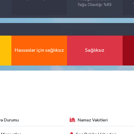
Yağış Olasılığı: %89
Hassaslar için sağlıksız
Sağlıksız
va Durumu
Namaz Vakitleri