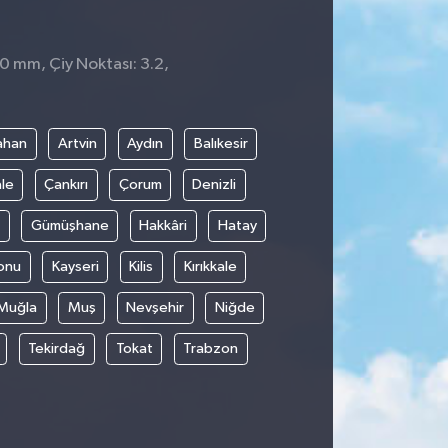
 0 mm, Çiy Noktası: 3.2,
ahan
Artvin
Aydın
Balıkesir
le
Çankırı
Çorum
Denizli
Gümüşhane
Hakkâri
Hatay
onu
Kayseri
Kilis
Kırıkkale
Muğla
Muş
Nevşehir
Niğde
Tekirdağ
Tokat
Trabzon