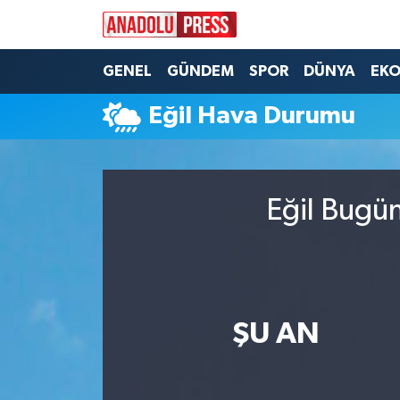
Nöbetçi Eczaneler
GENEL
GÜNDEM
SPOR
DÜNYA
EK
Eğil Hava Durumu
Hava Durumu
Namaz Vakitleri
Eğil Bugün
Trafik Durumu
Süper Lig Puan Durumu ve Fikstür
Tüm Manşetler
ŞU AN
Son Dakika Haberleri
Haber Arşivi