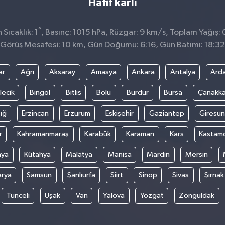
Hafif karlı
°
Sıcaklık: 1
, Basınç: 1015 hPa, Rüzgar: 9 km/s, Toplam Yağış: 
Görüş Mesafesi: 10 km, Gün Doğumu: 6:16, Gün Batımı: 18:32
ar
Ağrı
Aksaray
Amasya
Ankara
Antalya
Ard
lecik
Bingöl
Bitlis
Bolu
Burdur
Bursa
Çanakka
ığ
Erzincan
Erzurum
Eskişehir
Gaziantep
Giresun
r
Kahramanmaraş
Karabük
Karaman
Kars
Kastam
nya
Kütahya
Malatya
Manisa
Mardin
Mersin
arya
Samsun
Şanlıurfa
Siirt
Sinop
Sivas
Şırnak
Tunceli
Uşak
Van
Yalova
Yozgat
Zonguldak