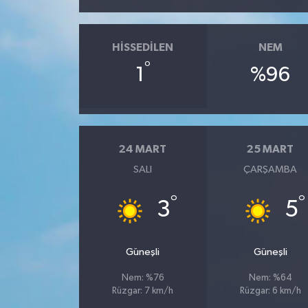
HISSEDILEN
NEM
°
1
%96
24 MART
25 MART
SALI
ÇARŞAMBA
°
°
3
5
Güneşli
Güneşli
Nem: %76
Nem: %64
Rüzgar: 7 km/h
Rüzgar: 6 km/h