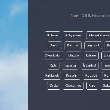
Nem: %96, Hissedilen 
Adana
Adıyaman
Afyonkarahis
Bartın
Batman
Bayburt
Bi
Diyarbakır
Düzce
Edirne
Elaz
Iğdır
Isparta
İstanbul
İzmi
Kırklareli
Kırşehir
Kocaeli
Ko
Ordu
Osmaniye
Rize
Sak