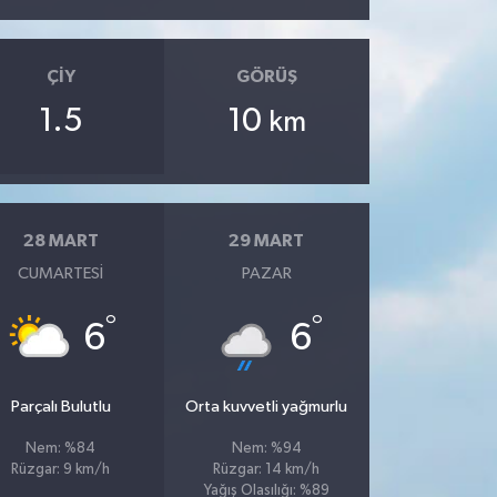
ÇIY
GÖRÜŞ
1.5
10
km
28 MART
29 MART
CUMARTESI
PAZAR
°
°
6
6
Parçalı Bulutlu
Orta kuvvetli yağmurlu
Nem: %84
Nem: %94
Rüzgar: 9 km/h
Rüzgar: 14 km/h
Yağış Olasılığı: %89