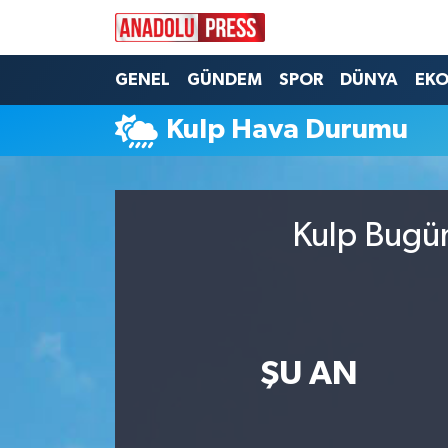
Nöbetçi Eczaneler
GENEL
GÜNDEM
SPOR
DÜNYA
EK
Kulp Hava Durumu
Hava Durumu
Namaz Vakitleri
Kulp Bugün
Trafik Durumu
Süper Lig Puan Durumu ve Fikstür
Tüm Manşetler
ŞU AN
Son Dakika Haberleri
Haber Arşivi