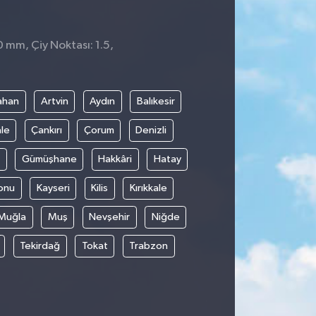
0 mm, Çiy Noktası: 1.5,
ahan
Artvin
Aydın
Balıkesir
le
Çankırı
Çorum
Denizli
Gümüşhane
Hakkâri
Hatay
onu
Kayseri
Kilis
Kırıkkale
Muğla
Muş
Nevşehir
Niğde
Tekirdağ
Tokat
Trabzon