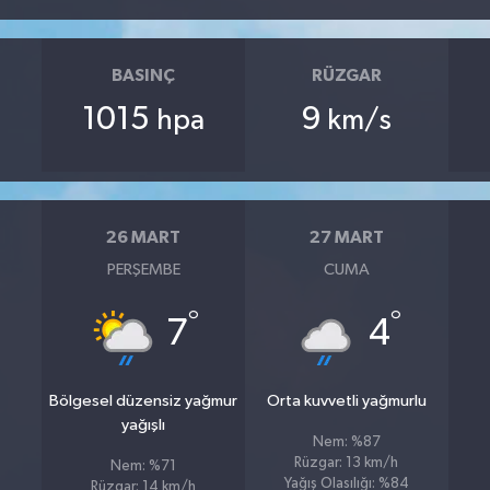
BASINÇ
RÜZGAR
1015
9
hpa
km/s
26 MART
27 MART
PERŞEMBE
CUMA
°
°
7
4
Bölgesel düzensiz yağmur
Orta kuvvetli yağmurlu
yağışlı
Nem: %87
Rüzgar: 13 km/h
Nem: %71
Yağış Olasılığı: %84
Rüzgar: 14 km/h