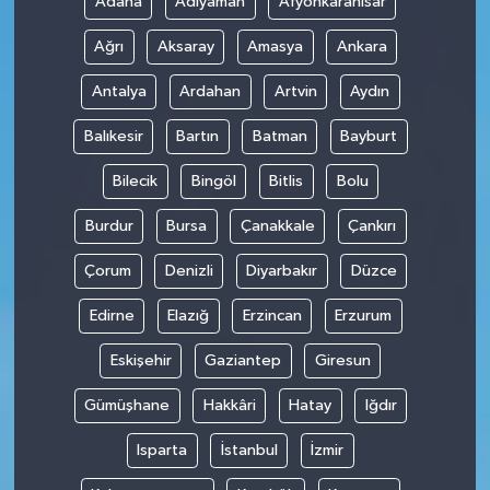
Adana
Adıyaman
Afyonkarahisar
Ağrı
Aksaray
Amasya
Ankara
Antalya
Ardahan
Artvin
Aydın
Balıkesir
Bartın
Batman
Bayburt
Bilecik
Bingöl
Bitlis
Bolu
Burdur
Bursa
Çanakkale
Çankırı
Çorum
Denizli
Diyarbakır
Düzce
Edirne
Elazığ
Erzincan
Erzurum
Eskişehir
Gaziantep
Giresun
Gümüşhane
Hakkâri
Hatay
Iğdır
Isparta
İstanbul
İzmir