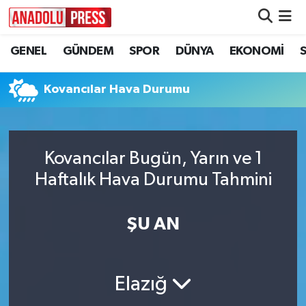
GENEL
GÜNDEM
SPOR
DÜNYA
EKONOMİ
Nöbetçi Eczaneler
Hava Durumu
Kovancılar Hava Durumu
Namaz Vakitleri
Kovancılar Bugün, Yarın ve 1
Trafik Durumu
Haftalık Hava Durumu Tahmini
Süper Lig Puan Durumu ve Fikstür
ŞU AN
Tüm Manşetler
Son Dakika Haberleri
Elazığ
Haber Arşivi