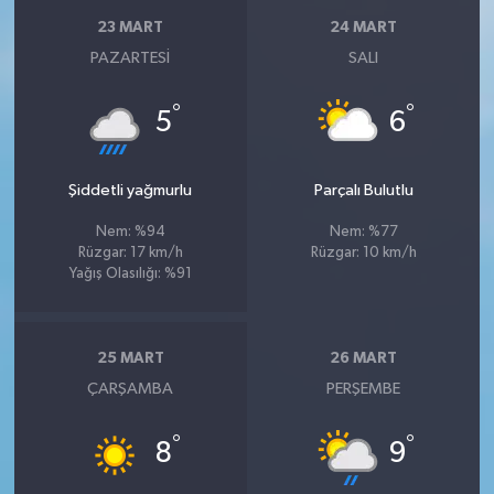
23 MART
24 MART
PAZARTESI
SALI
°
°
5
6
Şiddetli yağmurlu
Parçalı Bulutlu
Nem: %94
Nem: %77
Rüzgar: 17 km/h
Rüzgar: 10 km/h
Yağış Olasılığı: %91
25 MART
26 MART
ÇARŞAMBA
PERŞEMBE
°
°
8
9