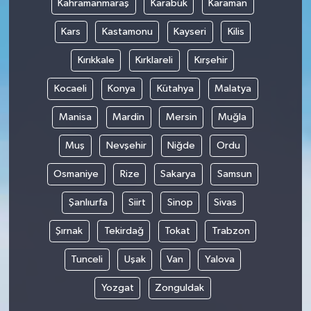
Kahramanmaraş
Karabük
Karaman
Kars
Kastamonu
Kayseri
Kilis
Kırıkkale
Kırklareli
Kırşehir
Kocaeli
Konya
Kütahya
Malatya
Manisa
Mardin
Mersin
Muğla
Muş
Nevşehir
Niğde
Ordu
Osmaniye
Rize
Sakarya
Samsun
Şanlıurfa
Siirt
Sinop
Sivas
Şırnak
Tekirdağ
Tokat
Trabzon
Tunceli
Uşak
Van
Yalova
Yozgat
Zonguldak