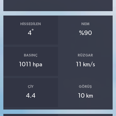
HISSEDILEN
NEM
°
4
%90
BASINÇ
RÜZGAR
1011
11
hpa
km/s
ÇIY
GÖRÜŞ
4.4
10
km