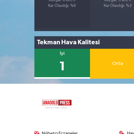
Rüzgar: 8 km/h
Rüzgar: 5 km/h
Kar Olasılığı: %6
Kar Olasılığı: %3
Tekman Hava Kalitesi
İyi
1
Orta
Nöbetçi Eczaneler
Ha