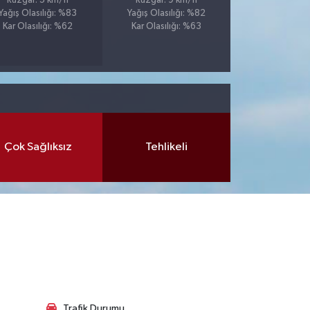
Rüzgar: 5 km/h
Rüzgar: 9 km/h
Yağış Olasılığı: %83
Yağış Olasılığı: %82
Kar Olasılığı: %62
Kar Olasılığı: %63
Çok Sağlıksız
Tehlikeli
Trafik Durumu