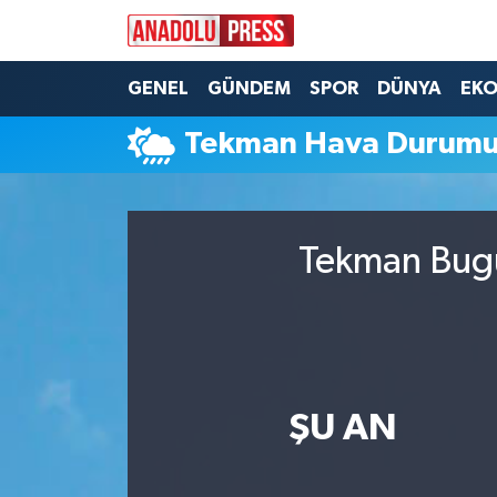
Nöbetçi Eczaneler
GENEL
GÜNDEM
SPOR
DÜNYA
EK
Tekman Hava Durum
Hava Durumu
Namaz Vakitleri
Tekman Bugü
Trafik Durumu
Süper Lig Puan Durumu ve Fikstür
Tüm Manşetler
ŞU AN
Son Dakika Haberleri
Haber Arşivi