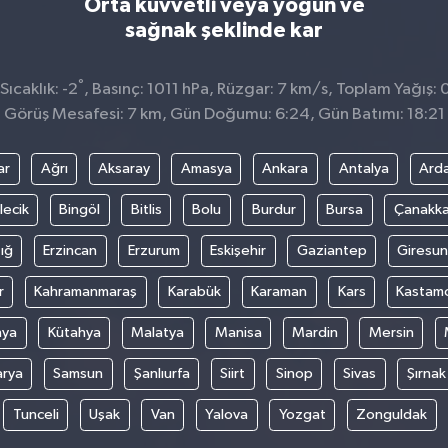
Orta kuvvetli veya yoğun ve
sağnak şeklinde kar
°
ıcaklık: -2
, Basınç: 1011 hPa, Rüzgar: 7 km/s, Toplam Yağış: 
Görüş Mesafesi: 7 km, Gün Doğumu: 6:24, Gün Batımı: 18:21
ar
Ağrı
Aksaray
Amasya
Ankara
Antalya
Ard
lecik
Bingöl
Bitlis
Bolu
Burdur
Bursa
Çanakka
ığ
Erzincan
Erzurum
Eskişehir
Gaziantep
Giresun
r
Kahramanmaraş
Karabük
Karaman
Kars
Kastam
nya
Kütahya
Malatya
Manisa
Mardin
Mersin
arya
Samsun
Şanlıurfa
Siirt
Sinop
Sivas
Şırnak
Tunceli
Uşak
Van
Yalova
Yozgat
Zonguldak