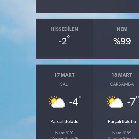
HISSEDILEN
NEM
°
-2
%99
17 MART
18 MART
SALI
ÇARŞAMBA
°
°
-4
-7
Parçalı Bulutlu
Parçalı Bulutlu
Nem: %91
Nem: %89