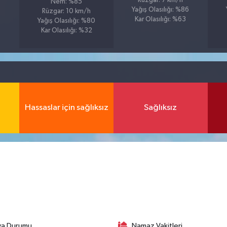
Rüzgar: 7 km/h
Nem: %85
Yağış Olasılığı: %86
Rüzgar: 10 km/h
Kar Olasılığı: %63
Yağış Olasılığı: %80
Kar Olasılığı: %32
Hassaslar için sağlıksız
Sağlıksız
va Durumu
Namaz Vakitleri