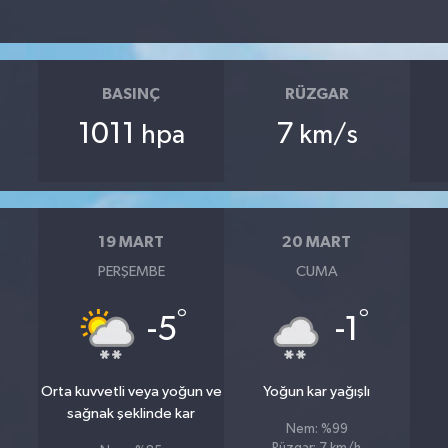
BASINÇ
RÜZGAR
1011
7
hpa
km/s
19 MART
20 MART
PERŞEMBE
CUMA
°
°
-5
-1
Orta kuvvetli veya yoğun ve
Yoğun kar yağışlı
sağnak şeklinde kar
Nem: %99