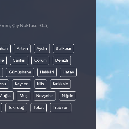
0 mm, Çiy Noktası: -0.5,
ahan
Artvin
Aydın
Balıkesir
le
Çankırı
Çorum
Denizli
Gümüşhane
Hakkâri
Hatay
onu
Kayseri
Kilis
Kırıkkale
Muğla
Muş
Nevşehir
Niğde
Tekirdağ
Tokat
Trabzon