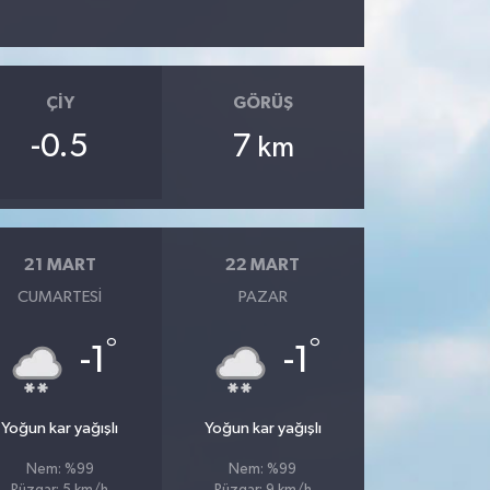
ÇIY
GÖRÜŞ
-0.5
7
km
21 MART
22 MART
CUMARTESI
PAZAR
°
°
-1
-1
Yoğun kar yağışlı
Yoğun kar yağışlı
Nem: %99
Nem: %99