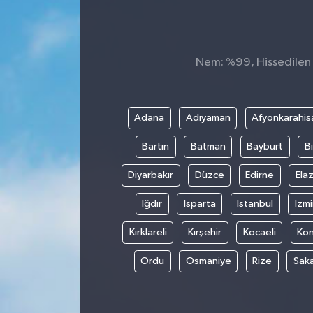
Nem: %99, Hissedilen S
Adana
Adıyaman
Afyonkarahis
Bartın
Batman
Bayburt
Bi
Diyarbakır
Düzce
Edirne
Elaz
Iğdır
Isparta
İstanbul
İzmi
Kırklareli
Kırşehir
Kocaeli
Ko
Ordu
Osmaniye
Rize
Sak