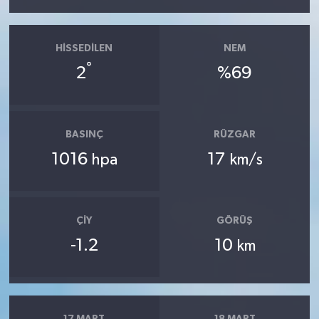
HISSEDILEN
NEM
°
2
%69
BASINÇ
RÜZGAR
1016
17
hpa
km/s
ÇIY
GÖRÜŞ
-1.2
10
km