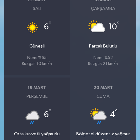
17 MART
18 MART
SALI
ÇARŞAMBA
°
°
6
10
Güneşli
Parçalı Bulutlu
Nem: %65
Nem: %52
Rüzgar: 10 km/h
Rüzgar: 21 km/h
19 MART
20 MART
PERŞEMBE
CUMA
°
°
6
4
Orta kuvvetli yağmurlu
Bölgesel düzensiz yağmur