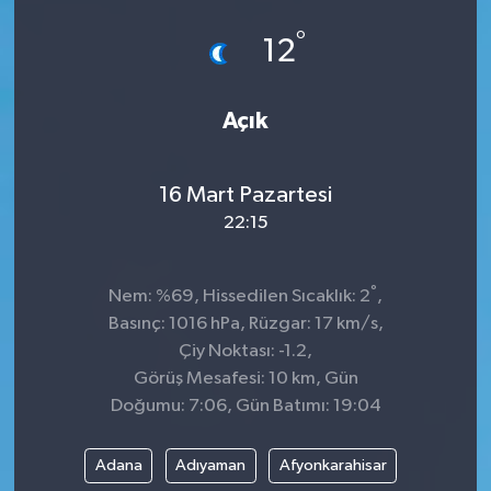
°
12
Açık
16 Mart Pazartesi
22:15
°
Nem: %69, Hissedilen Sıcaklık: 2
,
Basınç: 1016 hPa, Rüzgar: 17 km/s,
Çiy Noktası: -1.2,
Görüş Mesafesi: 10 km, Gün
Doğumu: 7:06, Gün Batımı: 19:04
Adana
Adıyaman
Afyonkarahisar