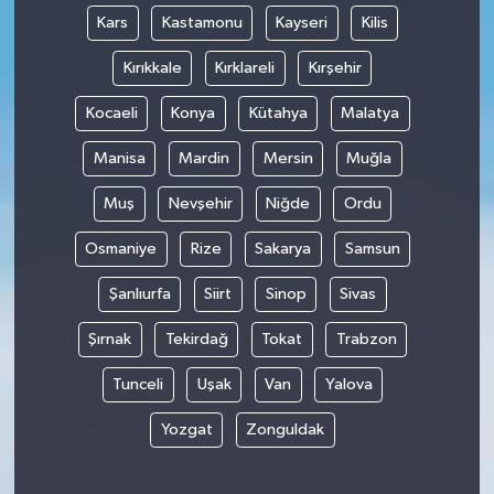
Kars
Kastamonu
Kayseri
Kilis
Kırıkkale
Kırklareli
Kırşehir
Kocaeli
Konya
Kütahya
Malatya
Manisa
Mardin
Mersin
Muğla
Muş
Nevşehir
Niğde
Ordu
Osmaniye
Rize
Sakarya
Samsun
Şanlıurfa
Siirt
Sinop
Sivas
Şırnak
Tekirdağ
Tokat
Trabzon
Tunceli
Uşak
Van
Yalova
Yozgat
Zonguldak