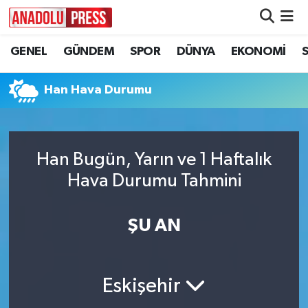
GENEL
GÜNDEM
SPOR
DÜNYA
EKONOMİ
Nöbetçi Eczaneler
Hava Durumu
Han Hava Durumu
Namaz Vakitleri
Han Bugün, Yarın ve 1 Haftalık
Trafik Durumu
Hava Durumu Tahmini
Süper Lig Puan Durumu ve Fikstür
ŞU AN
Tüm Manşetler
Son Dakika Haberleri
Eskişehir
Haber Arşivi