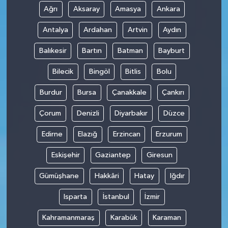
Ağrı
Aksaray
Amasya
Ankara
Antalya
Ardahan
Artvin
Aydın
Balıkesir
Bartın
Batman
Bayburt
Bilecik
Bingöl
Bitlis
Bolu
Burdur
Bursa
Çanakkale
Çankırı
Çorum
Denizli
Diyarbakır
Düzce
Edirne
Elazığ
Erzincan
Erzurum
Eskişehir
Gaziantep
Giresun
Gümüşhane
Hakkâri
Hatay
Iğdır
Isparta
İstanbul
İzmir
Kahramanmaraş
Karabük
Karaman