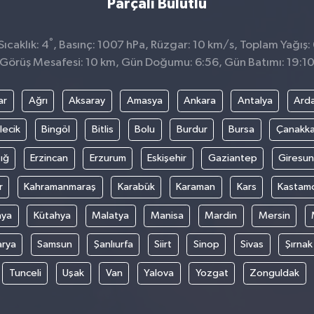
Parçalı Bulutlu
°
ıcaklık: 4
, Basınç: 1007 hPa, Rüzgar: 10 km/s, Toplam Yağış:
Görüş Mesafesi: 10 km, Gün Doğumu: 6:56, Gün Batımı: 19:1
ar
Ağrı
Aksaray
Amasya
Ankara
Antalya
Ard
lecik
Bingöl
Bitlis
Bolu
Burdur
Bursa
Çanakka
ığ
Erzincan
Erzurum
Eskişehir
Gaziantep
Giresun
r
Kahramanmaraş
Karabük
Karaman
Kars
Kastam
nya
Kütahya
Malatya
Manisa
Mardin
Mersin
arya
Samsun
Şanlıurfa
Siirt
Sinop
Sivas
Şırnak
Tunceli
Uşak
Van
Yalova
Yozgat
Zonguldak