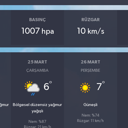
BASINÇ
RÜZGAR
1007
10
hpa
km/s
25 MART
26 MART
ÇARŞAMBA
PERŞEMBE
°
°
6
7
ağmur
Bölgesel düzensiz yağmur
Güneşli
yağışlı
Nem: %74
Rüzgar: 11 km/h
Nem: %87
Rüzgar: 21 km/h