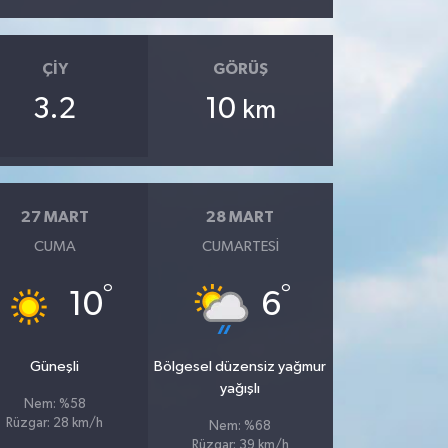
ÇIY
GÖRÜŞ
3.2
10
km
27 MART
28 MART
CUMA
CUMARTESI
°
°
10
6
Güneşli
Bölgesel düzensiz yağmur
yağışlı
Nem: %58
Rüzgar: 28 km/h
Nem: %68
Rüzgar: 39 km/h