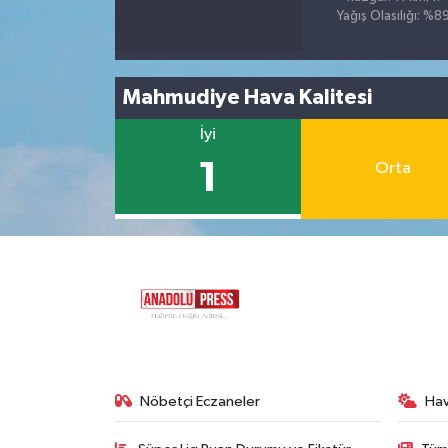
Yağış Olasılığı: %8
Mahmudiye Hava Kalitesi
İyi
1
Orta
Nöbetçi Eczaneler
Ha