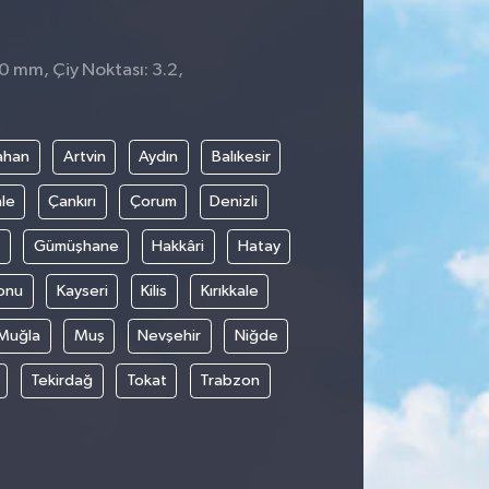
 0 mm, Çiy Noktası: 3.2,
0
ahan
Artvin
Aydın
Balıkesir
le
Çankırı
Çorum
Denizli
Gümüşhane
Hakkâri
Hatay
onu
Kayseri
Kilis
Kırıkkale
Muğla
Muş
Nevşehir
Niğde
Tekirdağ
Tokat
Trabzon