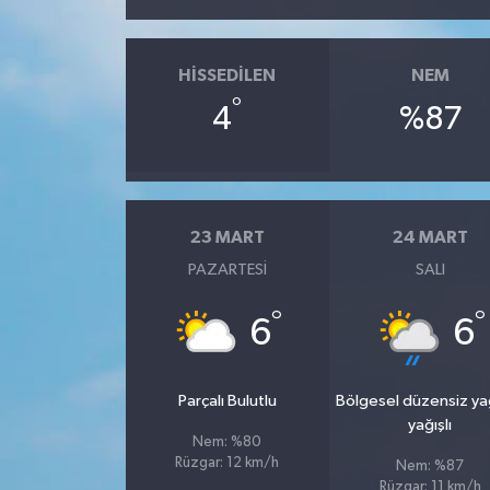
HISSEDILEN
NEM
°
4
%87
23 MART
24 MART
PAZARTESI
SALI
°
°
6
6
Parçalı Bulutlu
Bölgesel düzensiz y
yağışlı
Nem: %80
Rüzgar: 12 km/h
Nem: %87
Rüzgar: 11 km/h