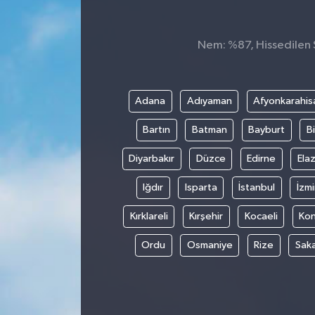
Nem: %87, Hissedilen S
Adana
Adıyaman
Afyonkarahis
Bartın
Batman
Bayburt
Bi
Diyarbakır
Düzce
Edirne
Elaz
Iğdır
Isparta
İstanbul
İzmi
Kırklareli
Kırşehir
Kocaeli
Ko
Ordu
Osmaniye
Rize
Sak