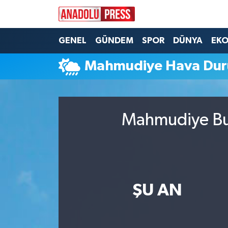
Nöbetçi Eczaneler
GENEL
GÜNDEM
SPOR
DÜNYA
EK
Mahmudiye Hava Du
Hava Durumu
Namaz Vakitleri
Mahmudiye Bug
Trafik Durumu
Süper Lig Puan Durumu ve Fikstür
Tüm Manşetler
ŞU AN
Son Dakika Haberleri
Haber Arşivi