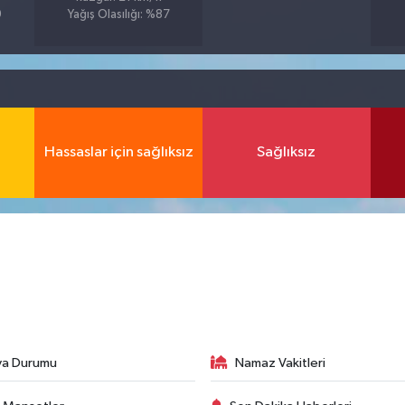
9
Yağış Olasılığı: %87
Hassaslar için sağlıksız
Sağlıksız
va Durumu
Namaz Vakitleri