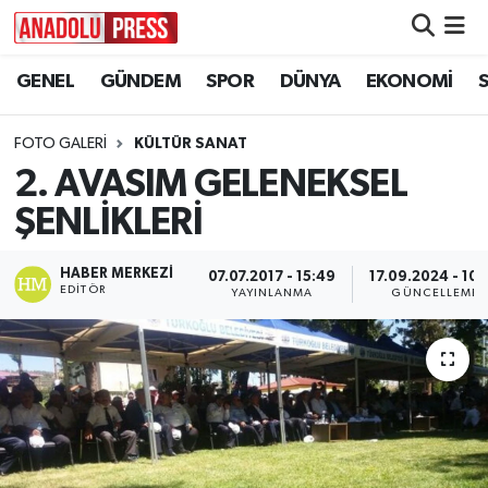
GENEL
GÜNDEM
SPOR
DÜNYA
EKONOMİ
Nöbetçi Eczaneler
Hava Durumu
FOTO GALERI
KÜLTÜR SANAT
2. AVASIM GELENEKSEL
Namaz Vakitleri
ŞENLİKLERİ
Trafik Durumu
HABER MERKEZI
07.07.2017 - 15:49
17.09.2024 - 10:
EDITÖR
YAYINLANMA
GÜNCELLEME
Süper Lig Puan Durumu ve Fikstür
Tüm Manşetler
Son Dakika Haberleri
Haber Arşivi