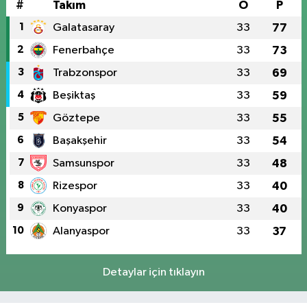
#
Takım
O
P
1
Galatasaray
33
77
2
Fenerbahçe
33
73
3
Trabzonspor
33
69
4
Beşiktaş
33
59
5
Göztepe
33
55
6
Başakşehir
33
54
7
Samsunspor
33
48
8
Rizespor
33
40
9
Konyaspor
33
40
10
Alanyaspor
33
37
Detaylar için tıklayın