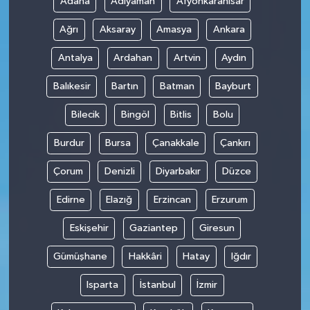
Adana
Adıyaman
Afyonkarahisar
Ağrı
Aksaray
Amasya
Ankara
Antalya
Ardahan
Artvin
Aydın
Balıkesir
Bartın
Batman
Bayburt
Bilecik
Bingöl
Bitlis
Bolu
Burdur
Bursa
Çanakkale
Çankırı
Çorum
Denizli
Diyarbakır
Düzce
Edirne
Elazığ
Erzincan
Erzurum
Eskişehir
Gaziantep
Giresun
Gümüşhane
Hakkâri
Hatay
Iğdır
Isparta
İstanbul
İzmir