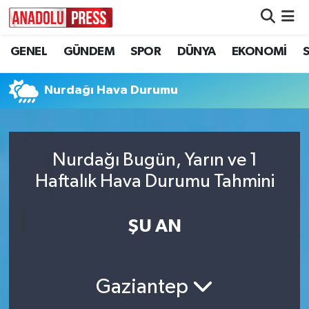
GENEL
GÜNDEM
SPOR
DÜNYA
EKONOMİ
Nöbetçi Eczaneler
Hava Durumu
Nurdağı Hava Durumu
Namaz Vakitleri
Nurdağı Bugün, Yarın ve 1
Trafik Durumu
Haftalık Hava Durumu Tahmini
Süper Lig Puan Durumu ve Fikstür
ŞU AN
Tüm Manşetler
Son Dakika Haberleri
Gaziantep
Haber Arşivi