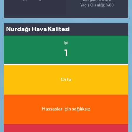
Yağış Olasılığı: %88
Nurdağı Hava Kalitesi
İyi
1
Orta
Hassaslar için sağlıksız