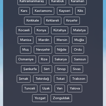
Kahramanmaraş
Karabük
Karaman
Kars
Kastamonu
Kayseri
Kilis
Kırıkkale
Kırklareli
Kırşehir
Kocaeli
Konya
Kütahya
Malatya
Manisa
Mardin
Mersin
Muğla
Muş
Nevşehir
Niğde
Ordu
Osmaniye
Rize
Sakarya
Samsun
Şanlıurfa
Siirt
Sinop
Sivas
Şırnak
Tekirdağ
Tokat
Trabzon
Tunceli
Uşak
Van
Yalova
Yozgat
Zonguldak