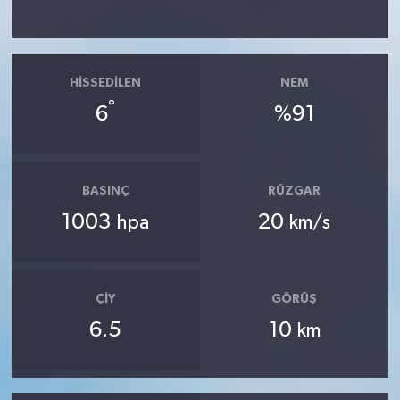
HISSEDILEN
NEM
°
6
%91
BASINÇ
RÜZGAR
1003
20
hpa
km/s
ÇIY
GÖRÜŞ
6.5
10
km