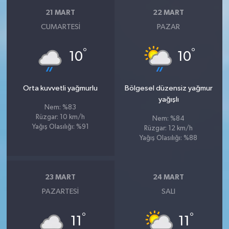
21 MART
22 MART
CUMARTESI
PAZAR
°
°
10
10
Orta kuvvetli yağmurlu
Bölgesel düzensiz yağmur
yağışlı
Nem: %83
Rüzgar: 10 km/h
Nem: %84
Yağış Olasılığı: %91
Rüzgar: 12 km/h
Yağış Olasılığı: %88
23 MART
24 MART
PAZARTESI
SALI
°
°
11
11