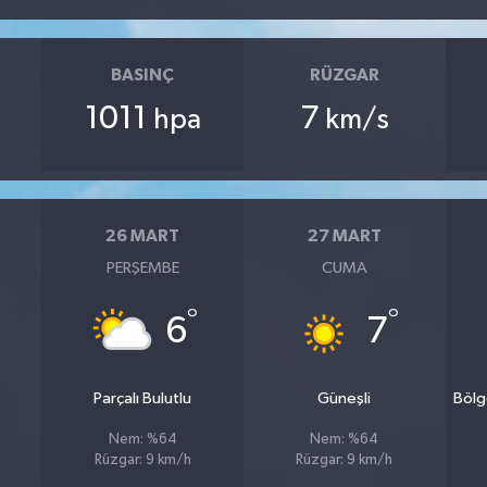
BASINÇ
RÜZGAR
1011
7
hpa
km/s
26 MART
27 MART
PERŞEMBE
CUMA
°
°
6
7
Parçalı Bulutlu
Güneşli
Bölg
Nem: %64
Nem: %64
Rüzgar: 9 km/h
Rüzgar: 9 km/h