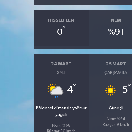
HISSEDILEN
NEM
°
0
%91
24 MART
25 MART
SALI
ÇARŞAMBA
°
°
4
5
Bölgesel düzensiz yağmur
Güneşli
yağışlı
Nem: %64
Rüzgar: 9 km/h
Nem: %68
Rüzgar: 10 km/h