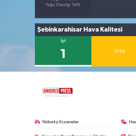
Yağış Olasılığı: %86
Şebinkarahisar Hava Kalitesi
İyi
1
Orta
Nöbetçi Eczaneler
Ha