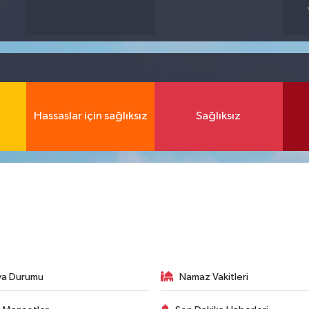
Hassaslar için sağlıksız
Sağlıksız
va Durumu
Namaz Vakitleri