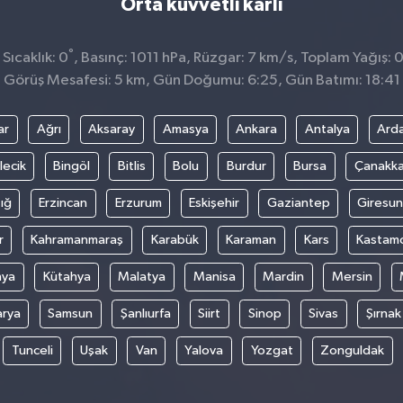
Orta kuvvetli karlı
°
Sıcaklık: 0
, Basınç: 1011 hPa, Rüzgar: 7 km/s, Toplam Yağış: 
Görüş Mesafesi: 5 km, Gün Doğumu: 6:25, Gün Batımı: 18:41
ar
Ağrı
Aksaray
Amasya
Ankara
Antalya
Ard
lecik
Bingöl
Bitlis
Bolu
Burdur
Bursa
Çanakka
ığ
Erzincan
Erzurum
Eskişehir
Gaziantep
Giresun
r
Kahramanmaraş
Karabük
Karaman
Kars
Kastam
nya
Kütahya
Malatya
Manisa
Mardin
Mersin
arya
Samsun
Şanlıurfa
Siirt
Sinop
Sivas
Şırnak
Tunceli
Uşak
Van
Yalova
Yozgat
Zonguldak