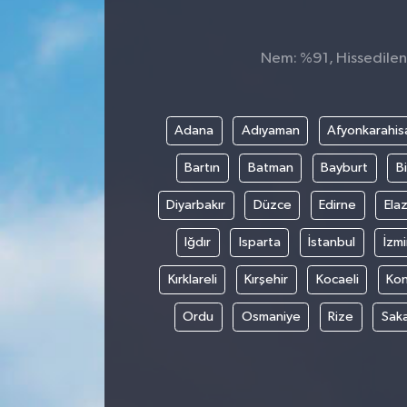
Nem: %91, Hissedilen 
Adana
Adıyaman
Afyonkarahis
Bartın
Batman
Bayburt
Bi
Diyarbakır
Düzce
Edirne
Elaz
Iğdır
Isparta
İstanbul
İzmi
Kırklareli
Kırşehir
Kocaeli
Ko
Ordu
Osmaniye
Rize
Sak