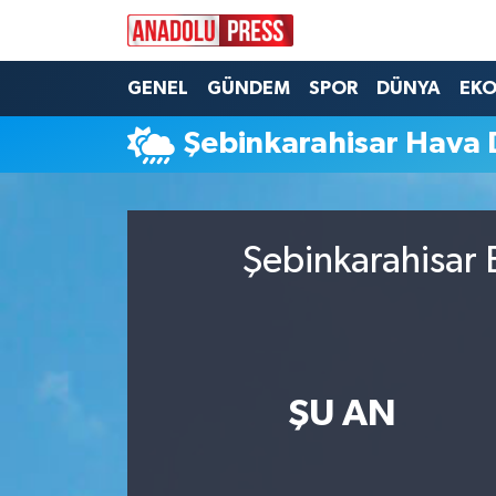
Nöbetçi Eczaneler
GENEL
GÜNDEM
SPOR
DÜNYA
EK
Şebinkarahisar Hava
Hava Durumu
Namaz Vakitleri
Şebinkarahisar 
Trafik Durumu
Süper Lig Puan Durumu ve Fikstür
Tüm Manşetler
ŞU AN
Son Dakika Haberleri
Haber Arşivi