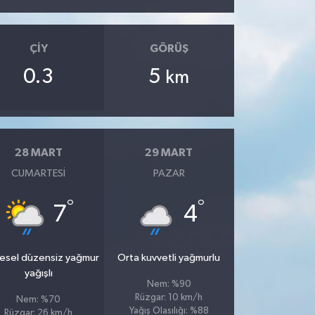
ÇIY
GÖRÜŞ
0.3
5
km
28 MART
29 MART
CUMARTESI
PAZAR
°
°
7
4
esel düzensiz yağmur
Orta kuvvetli yağmurlu
yağışlı
Nem: %90
Rüzgar: 10 km/h
Nem: %70
Yağış Olasılığı: %88
Rüzgar: 26 km/h