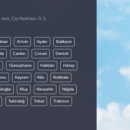
0 mm, Çiy Noktası: 0.3,
ahan
Artvin
Aydın
Balıkesir
le
Çankırı
Çorum
Denizli
Gümüşhane
Hakkâri
Hatay
onu
Kayseri
Kilis
Kırıkkale
Muğla
Muş
Nevşehir
Niğde
Tekirdağ
Tokat
Trabzon