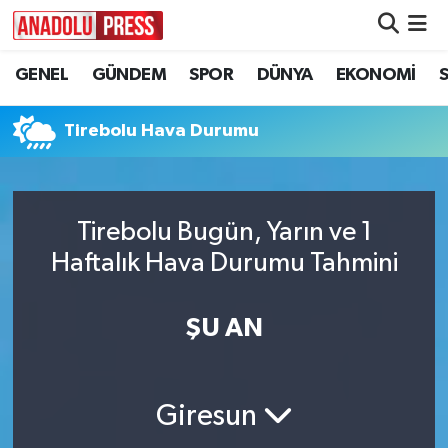
GENEL
GÜNDEM
SPOR
DÜNYA
EKONOMİ
Nöbetçi Eczaneler
Hava Durumu
Tirebolu Hava Durumu
Namaz Vakitleri
Tirebolu Bugün, Yarın ve 1
Trafik Durumu
Haftalık Hava Durumu Tahmini
Süper Lig Puan Durumu ve Fikstür
ŞU AN
Tüm Manşetler
Son Dakika Haberleri
Giresun
Haber Arşivi