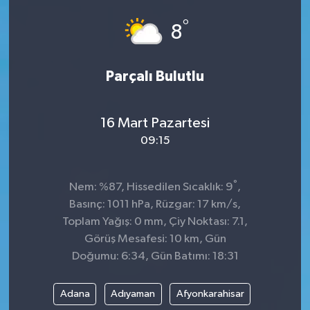
°
8
Parçalı Bulutlu
16 Mart Pazartesi
09:15
°
Nem: %87, Hissedilen Sıcaklık: 9
,
Basınç: 1011 hPa, Rüzgar: 17 km/s,
Toplam Yağış: 0 mm, Çiy Noktası: 7.1,
Görüş Mesafesi: 10 km, Gün
Doğumu: 6:34, Gün Batımı: 18:31
Adana
Adıyaman
Afyonkarahisar