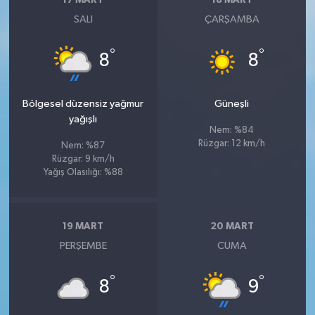
17 MART
18 MART
SALI
ÇARŞAMBA
°
°
8
8
Bölgesel düzensiz yağmur
Güneşli
yağışlı
Nem: %84
Rüzgar: 12 km/h
Nem: %87
Rüzgar: 9 km/h
Yağış Olasılığı: %88
19 MART
20 MART
PERŞEMBE
CUMA
°
°
8
9