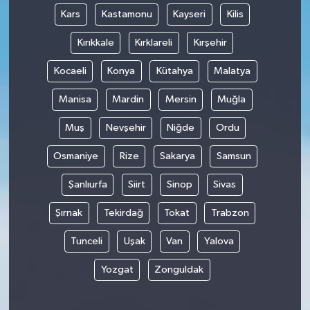
Kars
Kastamonu
Kayseri
Kilis
Kırıkkale
Kırklareli
Kırşehir
Kocaeli
Konya
Kütahya
Malatya
Manisa
Mardin
Mersin
Muğla
Muş
Nevşehir
Niğde
Ordu
Osmaniye
Rize
Sakarya
Samsun
Şanlıurfa
Siirt
Sinop
Sivas
Şırnak
Tekirdağ
Tokat
Trabzon
Tunceli
Uşak
Van
Yalova
Yozgat
Zonguldak