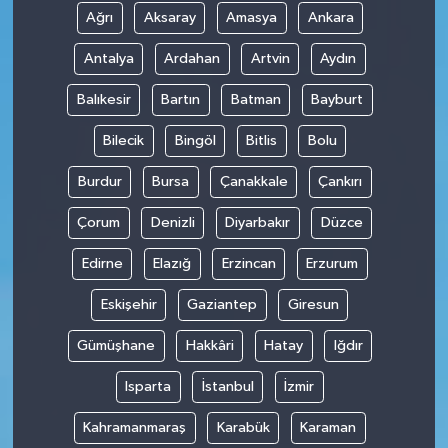
Ağrı
Aksaray
Amasya
Ankara
Antalya
Ardahan
Artvin
Aydın
Balıkesir
Bartın
Batman
Bayburt
Bilecik
Bingöl
Bitlis
Bolu
Burdur
Bursa
Çanakkale
Çankırı
Çorum
Denizli
Diyarbakır
Düzce
Edirne
Elazığ
Erzincan
Erzurum
Eskişehir
Gaziantep
Giresun
Gümüşhane
Hakkâri
Hatay
Iğdır
Isparta
İstanbul
İzmir
Kahramanmaraş
Karabük
Karaman