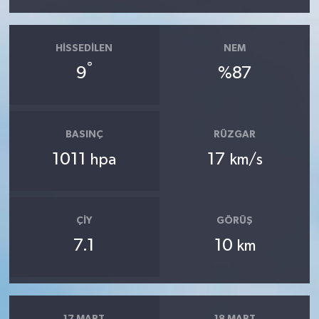
HISSEDILEN
NEM
°
9
%87
BASINÇ
RÜZGAR
1011
17
hpa
km/s
ÇIY
GÖRÜŞ
7.1
10
km