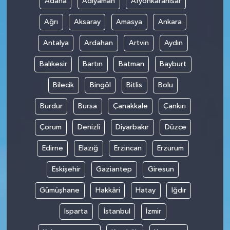
Adana
Adıyaman
Afyonkarahisar
Ağrı
Aksaray
Amasya
Ankara
Antalya
Ardahan
Artvin
Aydın
Balıkesir
Bartın
Batman
Bayburt
Bilecik
Bingöl
Bitlis
Bolu
Burdur
Bursa
Çanakkale
Çankırı
Çorum
Denizli
Diyarbakır
Düzce
Edirne
Elazığ
Erzincan
Erzurum
Eskişehir
Gaziantep
Giresun
Gümüşhane
Hakkâri
Hatay
Iğdır
Isparta
İstanbul
İzmir