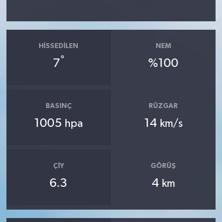
HISSEDILEN
NEM
°
7
%100
BASINÇ
RÜZGAR
1005
14
hpa
km/s
ÇIY
GÖRÜŞ
6.3
4
km