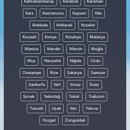
Kahramanmaraş
Karabük
Karaman
Kars
Kastamonu
Kayseri
Kilis
Kırıkkale
Kırklareli
Kırşehir
Kocaeli
Konya
Kütahya
Malatya
Manisa
Mardin
Mersin
Muğla
Muş
Nevşehir
Niğde
Ordu
Osmaniye
Rize
Sakarya
Samsun
Şanlıurfa
Siirt
Sinop
Sivas
Şırnak
Tekirdağ
Tokat
Trabzon
Tunceli
Uşak
Van
Yalova
Yozgat
Zonguldak