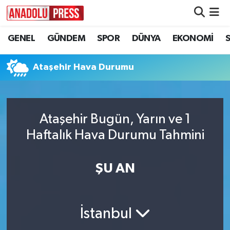
GENEL
GÜNDEM
SPOR
DÜNYA
EKONOMİ
Nöbetçi Eczaneler
Hava Durumu
Ataşehir Hava Durumu
Namaz Vakitleri
Ataşehir Bugün, Yarın ve 1
Trafik Durumu
Haftalık Hava Durumu Tahmini
Süper Lig Puan Durumu ve Fikstür
ŞU AN
Tüm Manşetler
Son Dakika Haberleri
İstanbul
Haber Arşivi