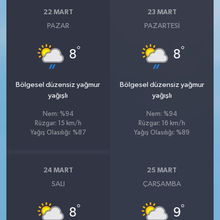
22 MART
23 MART
PAZAR
PAZARTESI
°
°
8
8
Bölgesel düzensiz yağmur
Bölgesel düzensiz yağmur
yağışlı
yağışlı
Nem: %94
Nem: %94
Rüzgar: 15 km/h
Rüzgar: 16 km/h
Yağış Olasılığı: %87
Yağış Olasılığı: %89
24 MART
25 MART
SALI
ÇARŞAMBA
°
°
8
9