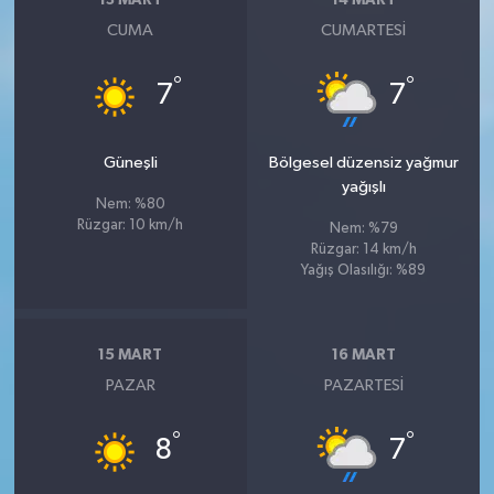
13 MART
14 MART
CUMA
CUMARTESI
°
°
7
7
Güneşli
Bölgesel düzensiz yağmur
yağışlı
Nem: %80
Rüzgar: 10 km/h
Nem: %79
Rüzgar: 14 km/h
Yağış Olasılığı: %89
15 MART
16 MART
PAZAR
PAZARTESI
°
°
8
7