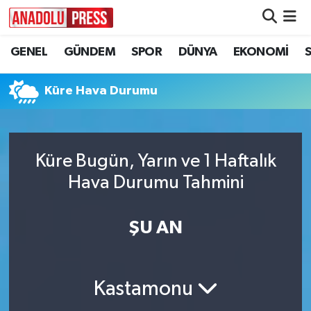
GENEL
GÜNDEM
SPOR
DÜNYA
EKONOMİ
Nöbetçi Eczaneler
Hava Durumu
Küre Hava Durumu
Namaz Vakitleri
Küre Bugün, Yarın ve 1 Haftalık
Trafik Durumu
Hava Durumu Tahmini
Süper Lig Puan Durumu ve Fikstür
ŞU AN
Tüm Manşetler
Son Dakika Haberleri
Kastamonu
Haber Arşivi