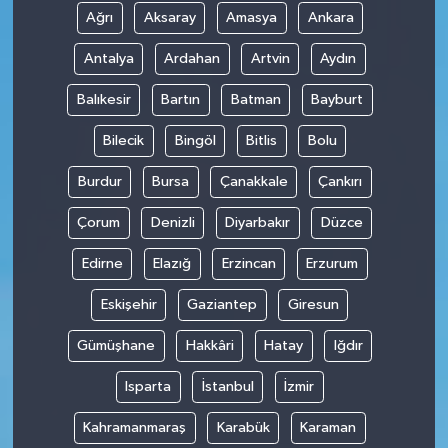
Ağrı
Aksaray
Amasya
Ankara
Antalya
Ardahan
Artvin
Aydın
Balıkesir
Bartın
Batman
Bayburt
Bilecik
Bingöl
Bitlis
Bolu
Burdur
Bursa
Çanakkale
Çankırı
Çorum
Denizli
Diyarbakır
Düzce
Edirne
Elazığ
Erzincan
Erzurum
Eskişehir
Gaziantep
Giresun
Gümüşhane
Hakkâri
Hatay
Iğdır
Isparta
İstanbul
İzmir
Kahramanmaraş
Karabük
Karaman