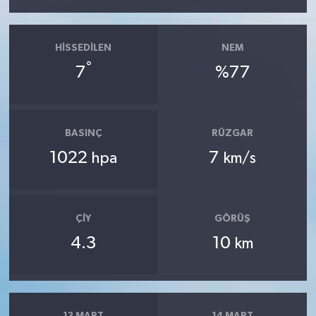
HISSEDILEN
NEM
°
7
%77
BASINÇ
RÜZGAR
1022
7
hpa
km/s
ÇIY
GÖRÜŞ
4.3
10
km