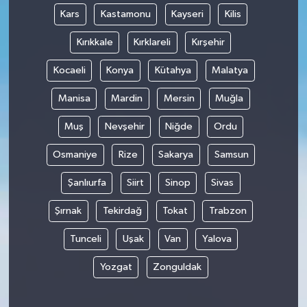
Kars
Kastamonu
Kayseri
Kilis
Kırıkkale
Kırklareli
Kırşehir
Kocaeli
Konya
Kütahya
Malatya
Manisa
Mardin
Mersin
Muğla
Muş
Nevşehir
Niğde
Ordu
Osmaniye
Rize
Sakarya
Samsun
Şanlıurfa
Siirt
Sinop
Sivas
Şırnak
Tekirdağ
Tokat
Trabzon
Tunceli
Uşak
Van
Yalova
Yozgat
Zonguldak