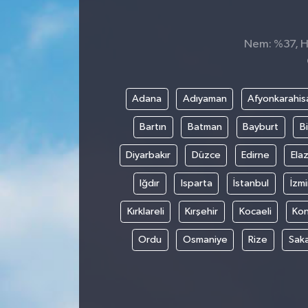
Nem: %37, Hi
Adana
Adıyaman
Afyonkarahis
Bartın
Batman
Bayburt
Bi
Diyarbakır
Düzce
Edirne
Elaz
Iğdır
Isparta
İstanbul
İzmi
Kırklareli
Kırşehir
Kocaeli
Ko
Ordu
Osmaniye
Rize
Sak