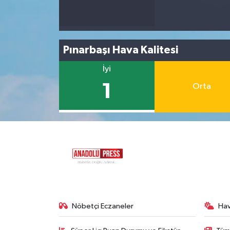
Pınarbaşı Hava Kalitesi
İyi
1
Orta
Nöbetçi Eczaneler
Ha