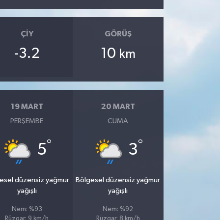
ÇIY
GÖRÜŞ
-3.2
10
km
19 MART
20 MART
PERŞEMBE
CUMA
°
°
5
3
esel düzensiz yağmur
Bölgesel düzensiz yağmur
yağışlı
yağışlı
Nem: %93
Nem: %92
Rüzgar: 9 km/h
Rüzgar: 8 km/h