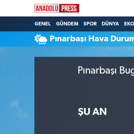
Nöbetçi Eczaneler
GENEL
GÜNDEM
SPOR
DÜNYA
EK
Pınarbaşı Hava Duru
Hava Durumu
Namaz Vakitleri
Pınarbaşı Bu
Trafik Durumu
Süper Lig Puan Durumu ve Fikstür
Tüm Manşetler
ŞU AN
Son Dakika Haberleri
Haber Arşivi