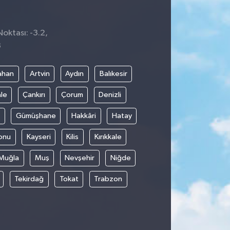
Noktası: -3.2,
3
ahan
Artvin
Aydın
Balıkesir
le
Çankırı
Çorum
Denizli
Gümüşhane
Hakkâri
Hatay
onu
Kayseri
Kilis
Kırıkkale
Muğla
Muş
Nevşehir
Niğde
Tekirdağ
Tokat
Trabzon