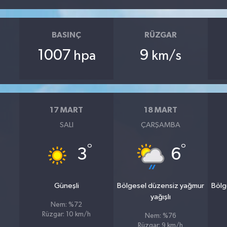
BASINÇ
RÜZGAR
1007
9
hpa
km/s
17 MART
18 MART
SALI
ÇARŞAMBA
°
°
3
6
Güneşli
Bölgesel düzensiz yağmur
Bölg
yağışlı
Nem: %72
Rüzgar: 10 km/h
Nem: %76
Rüzgar: 9 km/h