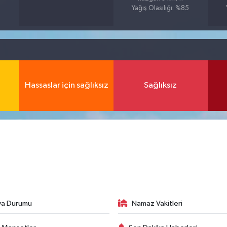
Yağış Olasılığı: %85
Hassaslar için sağlıksız
Sağlıksız
va Durumu
Namaz Vakitleri