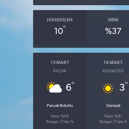
HISSEDILEN
NEM
°
10
%37
15 MART
16 MART
PAZAR
PAZARTESI
°
°
6
3
Parçalı Bulutlu
Güneşli
Nem: %68
Nem: %81
Rüzgar: 17 km/h
Rüzgar: 17 km/h