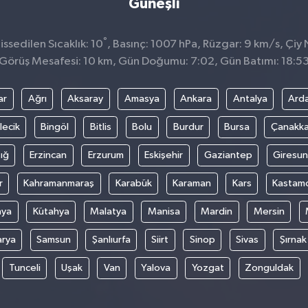
Güneşli
°
ssedilen Sıcaklık: 10
, Basınç: 1007 hPa, Rüzgar: 9 km/s, Çiy 
Görüş Mesafesi: 10 km, Gün Doğumu: 7:02, Gün Batımı: 18:5
ar
Ağrı
Aksaray
Amasya
Ankara
Antalya
Ard
lecik
Bingöl
Bitlis
Bolu
Burdur
Bursa
Çanakka
ığ
Erzincan
Erzurum
Eskişehir
Gaziantep
Giresun
r
Kahramanmaraş
Karabük
Karaman
Kars
Kastam
nya
Kütahya
Malatya
Manisa
Mardin
Mersin
arya
Samsun
Şanlıurfa
Siirt
Sinop
Sivas
Şırnak
Tunceli
Uşak
Van
Yalova
Yozgat
Zonguldak