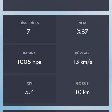
HISSEDILEN
NEM
°
7
%87
BASINÇ
RÜZGAR
1005
13
hpa
km/s
ÇIY
GÖRÜŞ
5.4
10
km