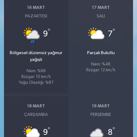
16 MART
17 MART
PAZARTESI
SALI
°
°
9
7
Bölgesel düzensiz yağmur
Parçalı Bulutlu
yağışlı
Nem: %48
Rüzgar: 12 km/h
Nem: %68
Rüzgar: 10 km/h
Yağış Olasılığı: %87
18 MART
19 MART
ÇARŞAMBA
PERŞEMBE
°
°
9
8