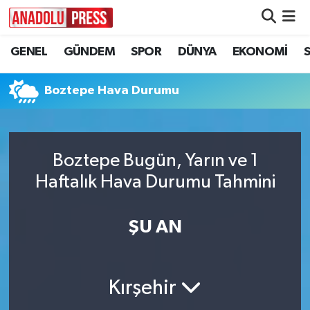
GENEL
GÜNDEM
SPOR
DÜNYA
EKONOMİ
Nöbetçi Eczaneler
Hava Durumu
Boztepe Hava Durumu
Namaz Vakitleri
Boztepe Bugün, Yarın ve 1
Trafik Durumu
Haftalık Hava Durumu Tahmini
Süper Lig Puan Durumu ve Fikstür
ŞU AN
Tüm Manşetler
Son Dakika Haberleri
Kırşehir
Haber Arşivi