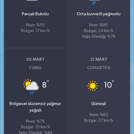
Parçalı Bulutlu
Orta kuvvetli yağmurlu
Nem: %55
Nem: %80
Rüzgar: 17 km/h
Rüzgar: 24 km/h
Yağış Olasılığı: %78
20 MART
21 MART
CUMA
CUMARTESI
°
°
8
10
Bölgesel düzensiz yağmur
Güneşli
yağışlı
Nem: %62
Rüzgar: 27 km/h
Nem: %79
Rüzgar: 35 km/h
Yağış Olasılığı: %89