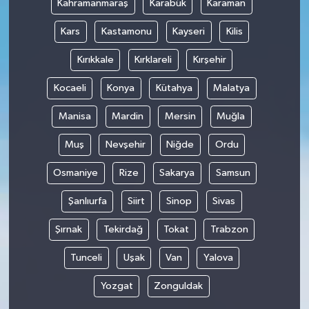
Kahramanmaraş
Karabük
Karaman
Kars
Kastamonu
Kayseri
Kilis
Kırıkkale
Kırklareli
Kırşehir
Kocaeli
Konya
Kütahya
Malatya
Manisa
Mardin
Mersin
Muğla
Muş
Nevşehir
Niğde
Ordu
Osmaniye
Rize
Sakarya
Samsun
Şanlıurfa
Siirt
Sinop
Sivas
Şırnak
Tekirdağ
Tokat
Trabzon
Tunceli
Uşak
Van
Yalova
Yozgat
Zonguldak