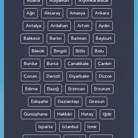
Adana
Adıyaman
Afyonkarahisar
Ağrı
Aksaray
Amasya
Ankara
Antalya
Ardahan
Artvin
Aydın
Balıkesir
Bartın
Batman
Bayburt
Bilecik
Bingöl
Bitlis
Bolu
Burdur
Bursa
Çanakkale
Çankırı
Çorum
Denizli
Diyarbakır
Düzce
Edirne
Elazığ
Erzincan
Erzurum
Eskişehir
Gaziantep
Giresun
Gümüşhane
Hakkâri
Hatay
Iğdır
Isparta
İstanbul
İzmir