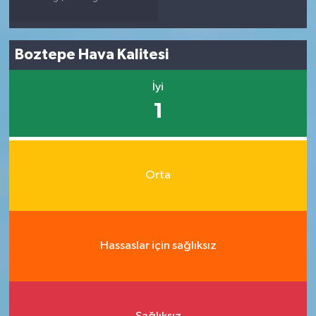
Boztepe Hava Kalitesi
İyi
1
Orta
Hassaslar için sağlıksız