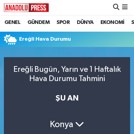
GENEL
GÜNDEM
SPOR
DÜNYA
EKONOMİ
Nöbetçi Eczaneler
Hava Durumu
Ereğli Hava Durumu
Namaz Vakitleri
Ereğli Bugün, Yarın ve 1 Haftalık
Trafik Durumu
Hava Durumu Tahmini
Süper Lig Puan Durumu ve Fikstür
ŞU AN
Tüm Manşetler
Son Dakika Haberleri
Konya
Haber Arşivi