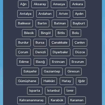
Ağrı
Aksaray
Amasya
Ankara
Antalya
Ardahan
Artvin
Aydın
Balıkesir
Bartın
Batman
Bayburt
Bilecik
Bingöl
Bitlis
Bolu
Burdur
Bursa
Çanakkale
Çankırı
Çorum
Denizli
Diyarbakır
Düzce
Edirne
Elazığ
Erzincan
Erzurum
Eskişehir
Gaziantep
Giresun
Gümüşhane
Hakkâri
Hatay
Iğdır
Isparta
İstanbul
İzmir
Kahramanmaraş
Karabük
Karaman