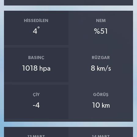
HISSEDILEN
NEM
°
4
%51
BASINÇ
RÜZGAR
1018
8
hpa
km/s
ÇIY
GÖRÜŞ
-4
10
km