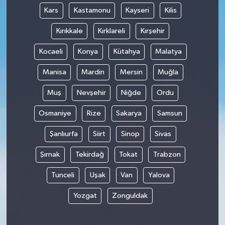
Kars
Kastamonu
Kayseri
Kilis
Kırıkkale
Kırklareli
Kırşehir
Kocaeli
Konya
Kütahya
Malatya
Manisa
Mardin
Mersin
Muğla
Muş
Nevşehir
Niğde
Ordu
Osmaniye
Rize
Sakarya
Samsun
Şanlıurfa
Siirt
Sinop
Sivas
Şırnak
Tekirdağ
Tokat
Trabzon
Tunceli
Uşak
Van
Yalova
Yozgat
Zonguldak