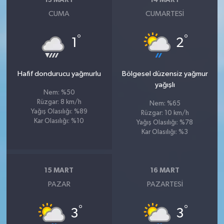
13 MART
14 MART
CUMA
CUMARTESI
°
°
1
2
Hafif dondurucu yağmurlu
Bölgesel düzensiz yağmur
yağışlı
Nem: %50
Rüzgar: 8 km/h
Nem: %65
Yağış Olasılığı: %89
Rüzgar: 10 km/h
Kar Olasılığı: %10
Yağış Olasılığı: %78
Kar Olasılığı: %3
15 MART
16 MART
PAZAR
PAZARTESI
°
°
3
3