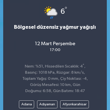
°
6
Bölgesel düzensiz yağmur yağışlı
12 Mart Perşembe
17:00
°
Nem: %51, Hissedilen Sıcaklık: 4
,
Basınç: 1018 hPa, Rüzgar: 8 km/s,
Toplam Yağış: 0 mm, Çiy Noktası: -4,
Görüş Mesafesi: 10 km, Gün
Doğumu: 6:58, Gün Batımı: 18:47
Adana
Adıyaman
Afyonkarahisar