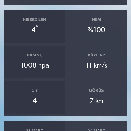
HISSEDILEN
NEM
°
4
%100
BASINÇ
RÜZGAR
1008
11
hpa
km/s
ÇIY
GÖRÜŞ
4
7
km