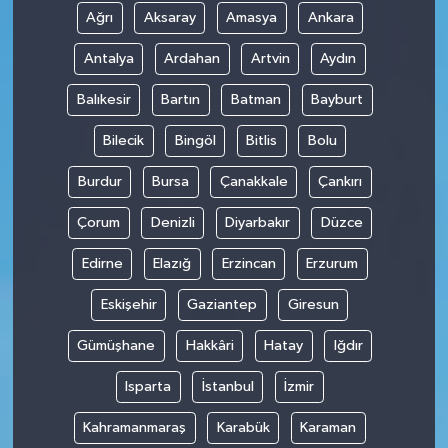
Ağrı
Aksaray
Amasya
Ankara
Antalya
Ardahan
Artvin
Aydın
Balıkesir
Bartın
Batman
Bayburt
Bilecik
Bingöl
Bitlis
Bolu
Burdur
Bursa
Çanakkale
Çankırı
Çorum
Denizli
Diyarbakır
Düzce
Edirne
Elazığ
Erzincan
Erzurum
Eskişehir
Gaziantep
Giresun
Gümüşhane
Hakkâri
Hatay
Iğdır
Isparta
İstanbul
İzmir
Kahramanmaraş
Karabük
Karaman