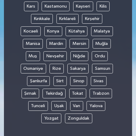
Kars
Kastamonu
Kayseri
Kilis
Kırıkkale
Kırklareli
Kırşehir
Kocaeli
Konya
Kütahya
Malatya
Manisa
Mardin
Mersin
Muğla
Muş
Nevşehir
Niğde
Ordu
Osmaniye
Rize
Sakarya
Samsun
Şanlıurfa
Siirt
Sinop
Sivas
Şırnak
Tekirdağ
Tokat
Trabzon
Tunceli
Uşak
Van
Yalova
Yozgat
Zonguldak