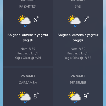
23 MART
24 MART
PAZARTESI
SALI
°
°
6
7
Bölgesel düzensiz yağmur
Bölgesel düzensiz yağmur
yağışlı
yağışlı
Nem: %89
Nem: %82
Rüzgar: 5 km/h
Rüzgar: 8 km/h
Yağış Olasılığı: %91
Yağış Olasılığı: %87
25 MART
26 MART
ÇARŞAMBA
PERŞEMBE
°
°
8
9