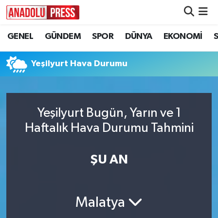
GENEL
GÜNDEM
SPOR
DÜNYA
EKONOMİ
Nöbetçi Eczaneler
Hava Durumu
Yeşilyurt Hava Durumu
Namaz Vakitleri
Yeşilyurt Bugün, Yarın ve 1
Trafik Durumu
Haftalık Hava Durumu Tahmini
Süper Lig Puan Durumu ve Fikstür
ŞU AN
Tüm Manşetler
Son Dakika Haberleri
Malatya
Haber Arşivi