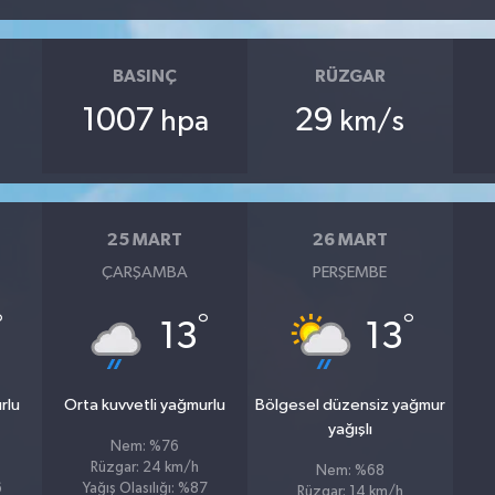
BASINÇ
RÜZGAR
1007
29
hpa
km/s
25 MART
26 MART
ÇARŞAMBA
PERŞEMBE
°
°
°
13
13
rlu
Orta kuvvetli yağmurlu
Bölgesel düzensiz yağmur
yağışlı
Nem: %76
Rüzgar: 24 km/h
Nem: %68
6
Yağış Olasılığı: %87
Rüzgar: 14 km/h