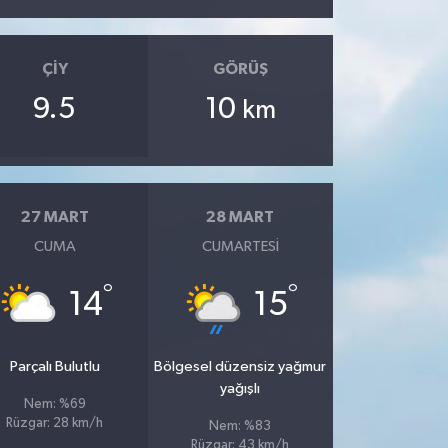
ÇIY
GÖRÜŞ
9.5
10
km
27 MART
28 MART
CUMA
CUMARTESI
°
°
14
15
Parçalı Bulutlu
Bölgesel düzensiz yağmur
yağışlı
Nem: %69
Rüzgar: 28 km/h
Nem: %83
Rüzgar: 43 km/h