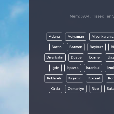
Nem: %84, Hissedilen Sı
Adana
Adıyaman
Afyonkarahis
Bartın
Batman
Bayburt
Bi
Diyarbakır
Düzce
Edirne
Elaz
Iğdır
Isparta
İstanbul
İzmi
Kırklareli
Kırşehir
Kocaeli
Ko
Ordu
Osmaniye
Rize
Sak