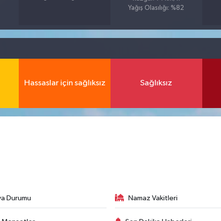
Yağış Olasılığı: %82
Hassaslar için sağlıksız
Sağlıksız
va Durumu
Namaz Vakitleri