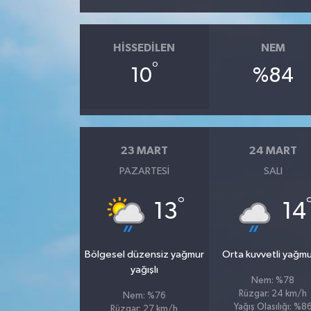
HISSEDILEN
NEM
°
10
%84
23 MART
24 MART
PAZARTESI
SALI
°
13
14
Bölgesel düzensiz yağmur
Orta kuvvetli yağmu
yağışlı
Nem: %78
Rüzgar: 24 km/h
Nem: %76
Yağış Olasılığı: %8
Rüzgar: 27 km/h