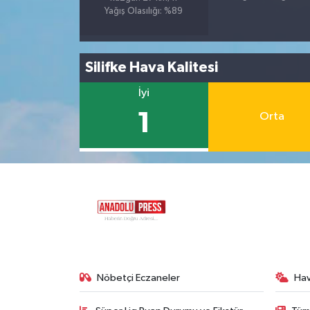
Yağış Olasılığı: %89
Silifke Hava Kalitesi
İyi
1
Orta
Nöbetçi Eczaneler
Ha