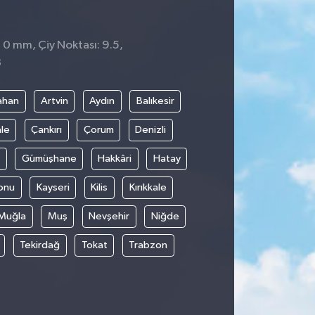
: 0 mm, Çiy Noktası: 9.5,
8
ahan
Artvin
Aydın
Balıkesir
le
Çankırı
Çorum
Denizli
Gümüşhane
Hakkâri
Hatay
onu
Kayseri
Kilis
Kırıkkale
Muğla
Muş
Nevşehir
Niğde
Tekirdağ
Tokat
Trabzon