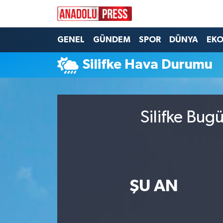
Nöbetçi Eczaneler
GENEL
GÜNDEM
SPOR
DÜNYA
EK
Silifke Hava Durumu
Hava Durumu
Namaz Vakitleri
Silifke Bug
Trafik Durumu
Süper Lig Puan Durumu ve Fikstür
Tüm Manşetler
ŞU AN
Son Dakika Haberleri
Haber Arşivi