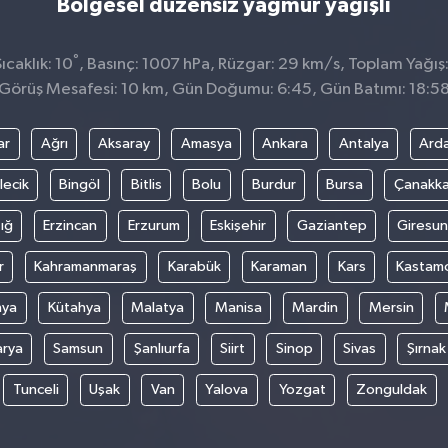
Bölgesel düzensiz yağmur yağışlı
°
caklık: 10
, Basınç: 1007 hPa, Rüzgar: 29 km/s, Toplam Yağış
Görüş Mesafesi: 10 km, Gün Doğumu: 6:45, Gün Batımı: 18:5
ar
Ağrı
Aksaray
Amasya
Ankara
Antalya
Ard
lecik
Bingöl
Bitlis
Bolu
Burdur
Bursa
Çanakka
ığ
Erzincan
Erzurum
Eskişehir
Gaziantep
Giresun
r
Kahramanmaraş
Karabük
Karaman
Kars
Kastam
nya
Kütahya
Malatya
Manisa
Mardin
Mersin
arya
Samsun
Şanlıurfa
Siirt
Sinop
Sivas
Şırnak
Tunceli
Uşak
Van
Yalova
Yozgat
Zonguldak