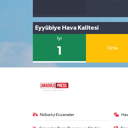
Eyyübiye Hava Kalitesi
İyi
1
Orta
Nöbetçi Eczaneler
Ha