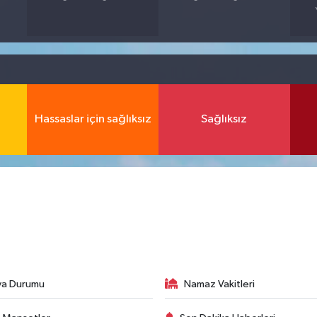
Hassaslar için sağlıksız
Sağlıksız
va Durumu
Namaz Vakitleri