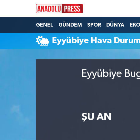
Nöbetçi Eczaneler
GENEL
GÜNDEM
SPOR
DÜNYA
EK
Eyyübiye Hava Duru
Hava Durumu
Namaz Vakitleri
Eyyübiye Bug
Trafik Durumu
Süper Lig Puan Durumu ve Fikstür
Tüm Manşetler
ŞU AN
Son Dakika Haberleri
Haber Arşivi