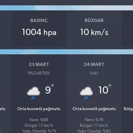
BASINÇ
RÜZGAR
1004
10
hpa
km/s
23 MART
24 MART
PAZARTESI
SALI
°
°
9
10
rlu
Orta kuvvetli yağmurlu
Orta kuvvetli yağmurlu
Bölg
Nem: %88
Nem: %78
Rüzgar: 17 km/h
Rüzgar: 17 km/h
3
Yağış Olasılığı: %79
Yağış Olasılığı: %80