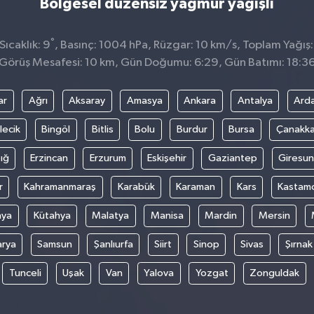
Bölgesel düzensiz yağmur yağışlı
°
ıcaklık: 9
, Basınç: 1004 hPa, Rüzgar: 10 km/s, Toplam Yağış:
Görüş Mesafesi: 10 km, Gün Doğumu: 6:29, Gün Batımı: 18:3
ar
Ağrı
Aksaray
Amasya
Ankara
Antalya
Ard
lecik
Bingöl
Bitlis
Bolu
Burdur
Bursa
Çanakka
ığ
Erzincan
Erzurum
Eskişehir
Gaziantep
Giresun
r
Kahramanmaraş
Karabük
Karaman
Kars
Kastam
nya
Kütahya
Malatya
Manisa
Mardin
Mersin
arya
Samsun
Şanlıurfa
Siirt
Sinop
Sivas
Şırnak
Tunceli
Uşak
Van
Yalova
Yozgat
Zonguldak