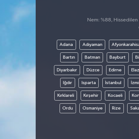
Nem: %88, Hissedilen S
Adana
Adıyaman
Afyonkarahis
Bartın
Batman
Bayburt
Bi
Diyarbakır
Düzce
Edirne
Elaz
Iğdır
Isparta
İstanbul
İzmi
Kırklareli
Kırşehir
Kocaeli
Ko
Ordu
Osmaniye
Rize
Sak