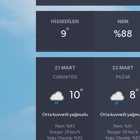
HISSEDILEN
NEM
°
9
%88
21 MART
22 MART
CUMARTESI
PAZAR
°
°
10
8
Orta kuvvetli yağmurlu
Orta kuvvetli yağmu
Nem: %83
Nem: %91
Rüzgar: 29 km/h
Rüzgar: 30 km/h
Yağış Olasılığı: %92
Yağış Olasılığı: %8