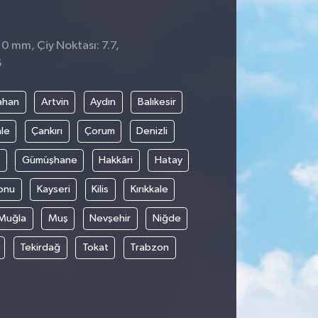
 0 mm, Çiy Noktası: 7.7,
6
ahan
Artvin
Aydın
Balıkesir
le
Çankırı
Çorum
Denizli
Gümüşhane
Hakkâri
Hatay
onu
Kayseri
Kilis
Kırıkkale
Muğla
Muş
Nevşehir
Niğde
Tekirdağ
Tokat
Trabzon