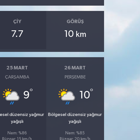
ÇIY
GÖRÜŞ
7.7
10
km
25 MART
26 MART
ÇARŞAMBA
PERŞEMBE
°
°
9
10
esel düzensiz yağmur
Bölgesel düzensiz yağmur
yağışlı
yağışlı
Nem: %86
Nem: %85
Rüzgar: 15 km/h
Rüzgar: 20 km/h