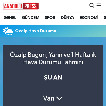
GENEL
GÜNDEM
SPOR
DÜNYA
EKONOMİ
Nöbetçi Eczaneler
Hava Durumu
Özalp Hava Durumu
Namaz Vakitleri
Özalp Bugün, Yarın ve 1 Haftalık
Trafik Durumu
Hava Durumu Tahmini
Süper Lig Puan Durumu ve Fikstür
ŞU AN
Tüm Manşetler
Son Dakika Haberleri
Van
Haber Arşivi