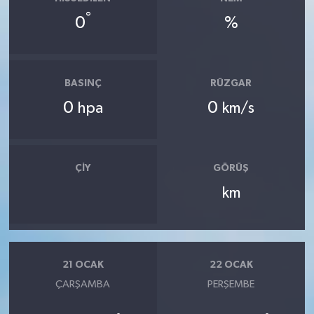
°
0
%
BASINÇ
RÜZGAR
0
0
hpa
km/s
ÇIY
GÖRÜŞ
km
21 OCAK
22 OCAK
ÇARŞAMBA
PERŞEMBE