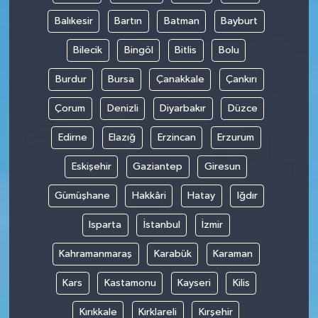
Balıkesir
Bartın
Batman
Bayburt
Bilecik
Bingöl
Bitlis
Bolu
Burdur
Bursa
Çanakkale
Çankırı
Çorum
Denizli
Diyarbakır
Düzce
Edirne
Elazığ
Erzincan
Erzurum
Eskişehir
Gaziantep
Giresun
Gümüşhane
Hakkâri
Hatay
Iğdır
Isparta
İstanbul
İzmir
Kahramanmaraş
Karabük
Karaman
Kars
Kastamonu
Kayseri
Kilis
Kırıkkale
Kırklareli
Kırşehir