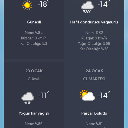
°
°
-18
-14
Güneşli
Hafif dondurucu yağmurlu
Nem: %84
Nem: %82
Rüzgar: 8 km/h
Rüzgar: 9 km/h
Kar Olasılığı: %3
Yağış Olasılığı: %68
Kar Olasılığı: %38
23 OCAK
24 OCAK
CUMA
CUMARTESI
°
°
-11
-14
Yoğun kar yağışlı
Parçalı Bulutlu
Nem: %86
Nem: %81