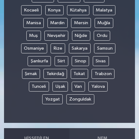
Kocaeli
Konya
Kütahya
Malatya
Manisa
Mardin
Mersin
Muğla
Muş
Nevşehir
Niğde
Ordu
Osmaniye
Rize
Sakarya
Samsun
Şanlıurfa
Siirt
Sinop
Sivas
Şırnak
Tekirdağ
Tokat
Trabzon
Tunceli
Uşak
Van
Yalova
Yozgat
Zonguldak
HISSEDILEN
NEM