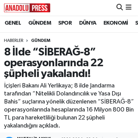
GENEL
GÜNDEM
SPOR
DÜNYA
EKONOMİ
Nöbetçi Eczaneler
Hava Durumu
HABERLER
GÜNDEM
8 İlde “SİBERAĞ-8”
Namaz Vakitleri
operasyonlarında 22
Trafik Durumu
şüpheli yakalandı!
İçişleri Bakanı Ali Yerlikaya; 8 ilde Jandarma
Süper Lig Puan Durumu ve Fikstür
tarafından “Nitelikli Dolandırıcılık ve Yasa Dışı
Bahis” suçlarına yönelik düzenlenen “SİBERAĞ-8”
Tüm Manşetler
operasyonlarında hesaplarında 16 Milyon 800 Bin
TL para hareketliliği bulunan 22 şüpheli
Son Dakika Haberleri
yakalandığını açıkladı.
Haber Arşivi