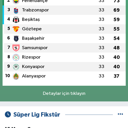
2
Fenerbahçe
33
73
3
Trabzonspor
33
69
4
Beşiktaş
33
59
5
Göztepe
33
55
6
Başakşehir
33
54
7
Samsunspor
33
48
8
Rizespor
33
40
9
Konyaspor
33
40
10
Alanyaspor
33
37
Detaylar için tıklayın
Süper Lig Fikstür