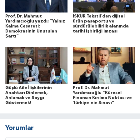
Prof. Dr. Mahmut
İSKUR Tekstil’den dijital
Yardımcıoğlu yazdı; “Yalnız
ürün pasaportu ve
Kalma Cesareti:
sürdürülebilirlik alanında
Demokrasinin Unutulan
tarihi işbirliği imzası
Şartı”
Güçlü Aile İlişkilerinin
Prof. Dr. Mahmut
Anahtarı Dinlemek,
Yardımcıoğlu “Küresel
Anlamak ve Saygı
Finansın Kırılma Noktası ve
Göstermek!
Türkiye'nin Sınavı”
Yorumlar