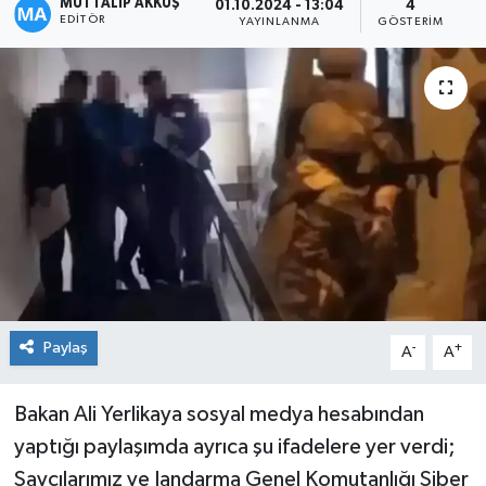
MUTTALİP AKKUŞ
01.10.2024 - 13:04
4
EDITÖR
YAYINLANMA
GÖSTERIM
Paylaş
-
+
A
A
Bakan Ali Yerlikaya sosyal medya hesabından
yaptığı paylaşımda ayrıca şu ifadelere yer verdi;
Savcılarımız ve Jandarma Genel Komutanlığı Siber