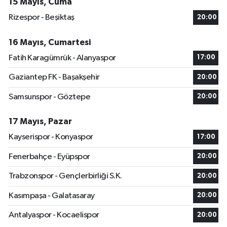
15 Mayıs, Cuma
Rizespor - Beşiktaş
20:00
16 Mayıs, Cumartesi
Fatih Karagümrük - Alanyaspor
17:00
Gaziantep FK - Başakşehir
20:00
Samsunspor - Göztepe
20:00
17 Mayıs, Pazar
Kayserispor - Konyaspor
17:00
Fenerbahçe - Eyüpspor
20:00
Trabzonspor - Gençlerbirliği S.K.
20:00
Kasımpaşa - Galatasaray
20:00
Antalyaspor - Kocaelispor
20:00