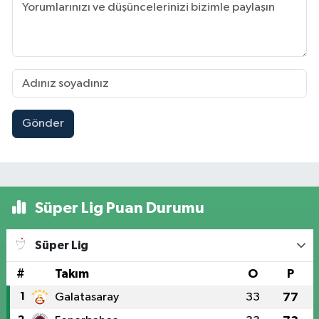
Gönder
Süper Lig Puan Durumu
Süper Lig
#
Takım
O
P
1
Galatasaray
33
77