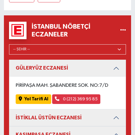
İSTANBUL NÖBETÇI
ECZANELER
GÜLERYÜZ ECZANESİ
PİRİPAŞA MAH. ŞABANDERE SOK. NO:7/D
Yol Tarifi Al
0 (212) 369 95 85
İSTİKLAL ÜSTÜN ECZANESİ
KASIMPAŞA ECZANESİ