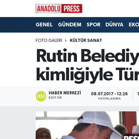
Nöbetçi Eczaneler
GENEL
GÜNDEM
SPOR
DÜNYA
EK
Hava Durumu
FOTO GALERI
KÜLTÜR SANAT
Rutin Belediye
Namaz Vakitleri
kimliğiyle Tü
Trafik Durumu
Süper Lig Puan Durumu ve Fikstür
HABER MERKEZI
08.07.2017 - 12:26
EDITÖR
YAYINLANMA
Tüm Manşetler
Son Dakika Haberleri
Haber Arşivi