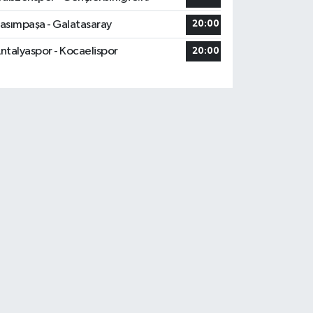
asımpaşa - Galatasaray
20:00
ntalyaspor - Kocaelispor
20:00