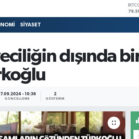
DOL
45,4
EUR
53,3
ONOMİ
SİYASET
STER
61,6
G.AL
686
ciliğin dışında bir
BİST
14.5
BITC
rkoğlu
79.5
17.09.2024 - 10:36
2
GÜNCELLEME
GÖSTERIM