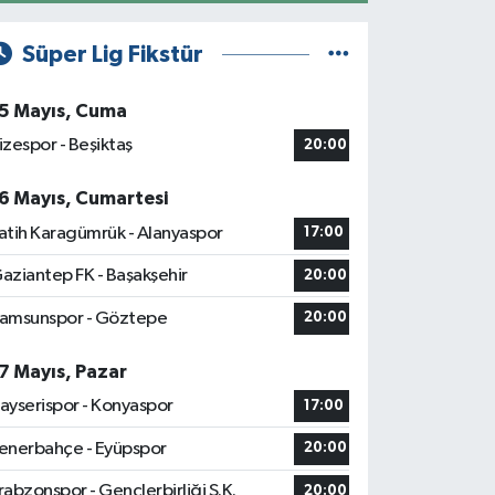
Süper Lig Fikstür
5 Mayıs, Cuma
izespor - Beşiktaş
20:00
6 Mayıs, Cumartesi
atih Karagümrük - Alanyaspor
17:00
aziantep FK - Başakşehir
20:00
amsunspor - Göztepe
20:00
7 Mayıs, Pazar
ayserispor - Konyaspor
17:00
enerbahçe - Eyüpspor
20:00
rabzonspor - Gençlerbirliği S.K.
20:00