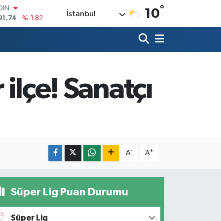
°
AR
10
İstanbul
3620
%0.02
O
8690
%0.19
LİN
0380
%0.18
TIN
2,09000
%0.19
 ilçe! Sanatçı
100
98,00
%0
OIN
91,74
%-1.82
-
+
A
A
Süper Lig Puan Durumu
Süper Lig