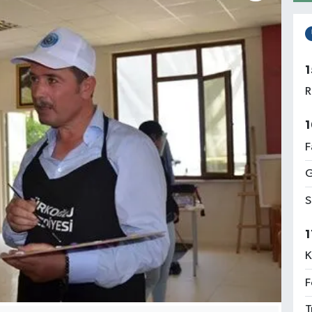
1
R
1
F
G
S
1
K
F
T