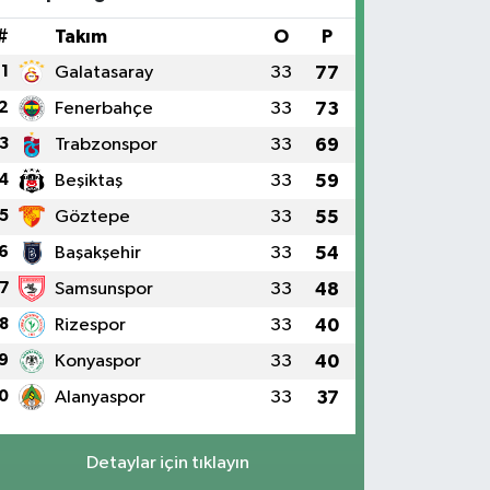
#
Takım
O
P
1
Galatasaray
33
77
2
Fenerbahçe
33
73
3
Trabzonspor
33
69
4
Beşiktaş
33
59
5
Göztepe
33
55
6
Başakşehir
33
54
7
Samsunspor
33
48
8
Rizespor
33
40
9
Konyaspor
33
40
0
Alanyaspor
33
37
Detaylar için tıklayın