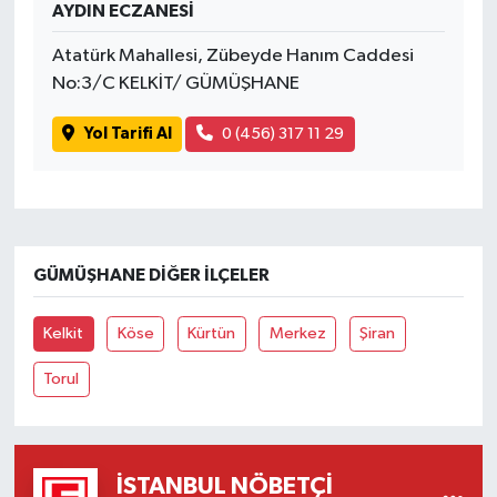
AYDIN ECZANESİ
Atatürk Mahallesi, Zübeyde Hanım Caddesi
No:3/C KELKİT/ GÜMÜŞHANE
Yol Tarifi Al
0 (456) 317 11 29
GÜMÜŞHANE DIĞER İLÇELER
Kelkit
Köse
Kürtün
Merkez
Şiran
Torul
İSTANBUL NÖBETÇI