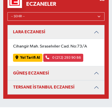
ECZANELER
LARA ECZANESİ
Cihangir Mah. Sıraselviler Cad. No:73/A
Yol Tarifi Al
0 (212) 293 90 86
GÜNEŞ ECZANESİ
TERSANE İSTANBUL ECZANESİ