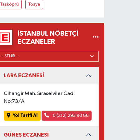
Taşköprü
Tosya
İSTANBUL NÖBETÇI
ECZANELER
LARA ECZANESİ
Cihangir Mah. Sıraselviler Cad.
No:73/A
Yol Tarifi Al
0 (212) 293 90 86
GÜNEŞ ECZANESİ