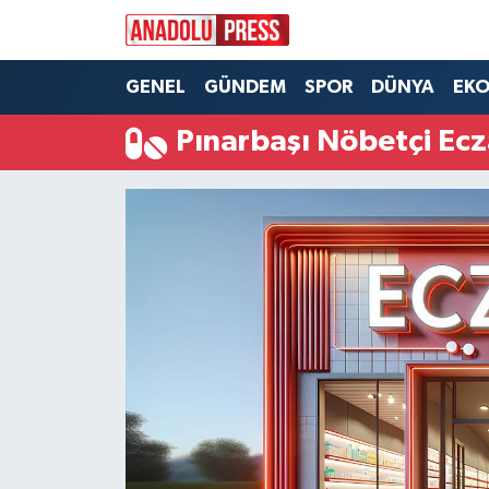
Nöbetçi Eczaneler
GENEL
GÜNDEM
SPOR
DÜNYA
EK
Pınarbaşı Nöbetçi Ecz
Hava Durumu
Namaz Vakitleri
Trafik Durumu
Süper Lig Puan Durumu ve Fikstür
Tüm Manşetler
Son Dakika Haberleri
Haber Arşivi