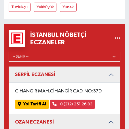
Tuzlukçu
Yalıhüyük
Yunak
İSTANBUL NÖBETÇI
ECZANELER
SERPİL ECZANESİ
CİHANGİR MAH.CİHANGİR CAD. NO:37D
Yol Tarifi Al
0 (212) 251 26 83
OZAN ECZANESİ