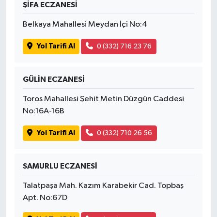
ŞİFA ECZANESİ
Belkaya Mahallesi Meydan İçi No:4
Yol Tarifi Al
0 (332) 716 23 76
GÜLİN ECZANESİ
Toros Mahallesi Şehit Metin Düzgün Caddesi
No:16A-16B
Yol Tarifi Al
0 (332) 710 26 56
SAMURLU ECZANESİ
Talatpaşa Mah. Kazım Karabekir Cad. Topbaş
Apt. No:67D