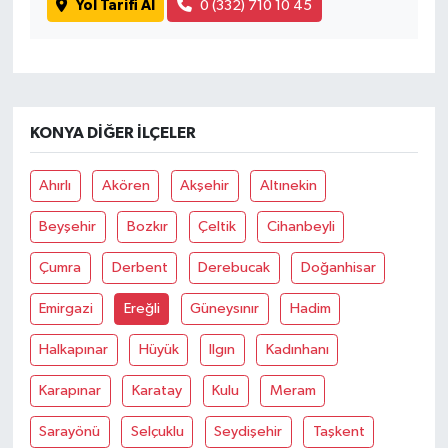
Yol Tarifi Al
0 (332) 710 10 45
KONYA DIĞER İLÇELER
Ahırlı
Akören
Akşehir
Altınekin
Beyşehir
Bozkır
Çeltik
Cihanbeyli
Çumra
Derbent
Derebucak
Doğanhisar
Emirgazi
Ereğli
Güneysınır
Hadim
Halkapınar
Hüyük
Ilgın
Kadınhanı
Karapınar
Karatay
Kulu
Meram
Sarayönü
Selçuklu
Seydişehir
Taşkent