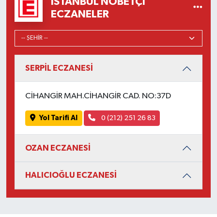
İSTANBUL NÖBETÇI
ECZANELER
SERPİL ECZANESİ
CİHANGİR MAH.CİHANGİR CAD. NO:37D
Yol Tarifi Al
0 (212) 251 26 83
OZAN ECZANESİ
HALICIOĞLU ECZANESİ