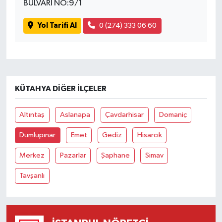
BULVARI NO:9/1
Yol Tarifi Al
0 (274) 333 06 60
KÜTAHYA DIĞER İLÇELER
Altıntaş
Aslanapa
Çavdarhisar
Domaniç
Dumlupınar
Emet
Gediz
Hisarcık
Merkez
Pazarlar
Şaphane
Simav
Tavşanlı