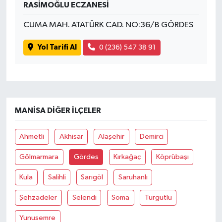
RASİMOĞLU ECZANESİ
CUMA MAH. ATATÜRK CAD. NO:36/B GÖRDES
Yol Tarifi Al
0 (236) 547 38 91
MANISA DIĞER İLÇELER
Ahmetli
Akhisar
Alaşehir
Demirci
Gölmarmara
Gördes
Kırkağaç
Köprübaşı
Kula
Salihli
Sarıgöl
Saruhanlı
Şehzadeler
Selendi
Soma
Turgutlu
Yunusemre