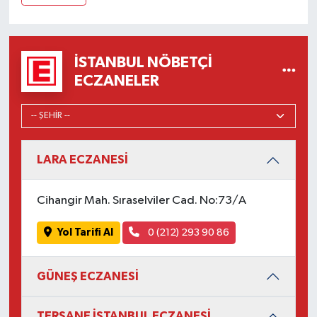
İSTANBUL NÖBETÇI
ECZANELER
LARA ECZANESİ
Cihangir Mah. Sıraselviler Cad. No:73/A
Yol Tarifi Al
0 (212) 293 90 86
GÜNEŞ ECZANESİ
TERSANE İSTANBUL ECZANESİ