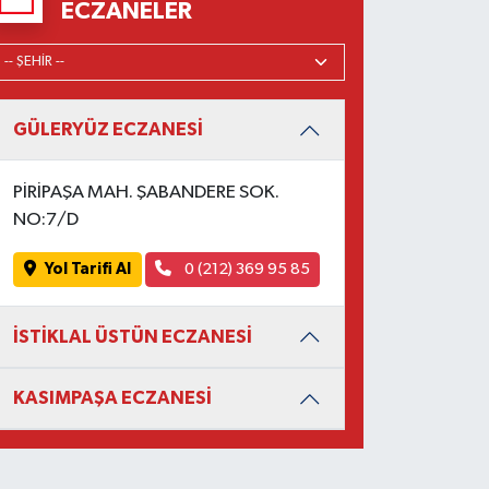
ECZANELER
GÜLERYÜZ ECZANESİ
PİRİPAŞA MAH. ŞABANDERE SOK.
NO:7/D
Yol Tarifi Al
0 (212) 369 95 85
İSTİKLAL ÜSTÜN ECZANESİ
KASIMPAŞA ECZANESİ