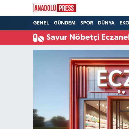
Nöbetçi Eczaneler
GENEL
GÜNDEM
SPOR
DÜNYA
EK
Savur Nöbetçi Eczane
Hava Durumu
Namaz Vakitleri
Trafik Durumu
Süper Lig Puan Durumu ve Fikstür
Tüm Manşetler
Son Dakika Haberleri
Haber Arşivi