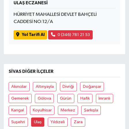
ULAŞ ECZANESİ
HÜRRİYET MAHALLESİ DEVLET BAHÇELİ
CADDESİ NO:12/A
Yol Tarifi Al
0 (346) 781 21 53
SIVAS DIĞER İLÇELER
Akıncılar
Altınyayla
Divriği
Doğanşar
Gemerek
Gölova
Gürün
Hafik
İmranlı
Kangal
Koyulhisar
Merkez
Şarkışla
Suşehri
Ulaş
Yıldızeli
Zara