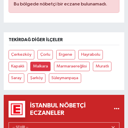
Bu bölgede nöbetçi bir eczane bulunamadı.
TEKIRDAĞ DIĞER İLÇELER
Çerkezköy
Çorlu
Ergene
Hayrabolu
Kapaklı
Malkara
Marmaraereğlisi
Muratlı
Saray
Şarköy
Süleymanpaşa
İSTANBUL NÖBETÇI
ECZANELER