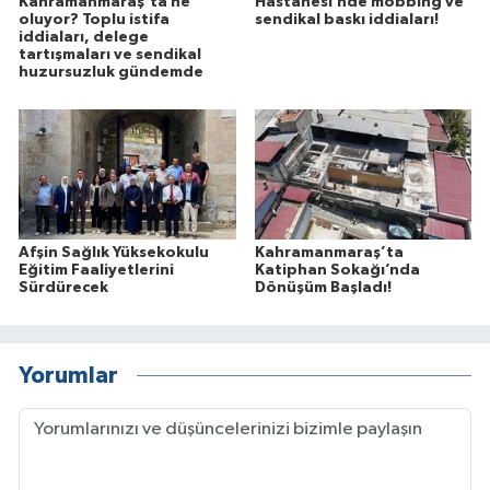
Kahramanmaraş’ta ne
Hastanesi’nde mobbing ve
oluyor? Toplu istifa
sendikal baskı iddiaları!
iddiaları, delege
tartışmaları ve sendikal
huzursuzluk gündemde
Afşin Sağlık Yüksekokulu
Kahramanmaraş’ta
Eğitim Faaliyetlerini
Katiphan Sokağı’nda
Sürdürecek
Dönüşüm Başladı!
Yorumlar