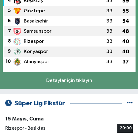
4
Beşiktaş
33
59
5
Göztepe
33
55
6
Başakşehir
33
54
7
Samsunspor
33
48
8
Rizespor
33
40
9
Konyaspor
33
40
10
Alanyaspor
33
37
Detaylar için tıklayın
Süper Lig Fikstür
15 Mayıs, Cuma
Rizespor - Beşiktaş
20:00