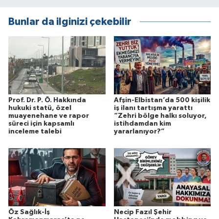
Bunlar da ilginizi çekebilir
Prof. Dr. P. Ö. Hakkında
Afşin-Elbistan’da 500 kişilik
hukuki statü, özel
iş ilanı tartışma yarattı
muayenehane ve rapor
“Zehri bölge halkı soluyor,
süreci için kapsamlı
istihdamdan kim
inceleme talebi
yararlanıyor?”
Öz Sağlık-İş
Necip Fazıl Şehir