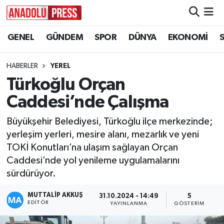
GENEL
GÜNDEM
SPOR
DÜNYA
EKONOMİ
Nöbetçi Eczaneler
Hava Durumu
HABERLER
YEREL
Türkoğlu Orçan
Namaz Vakitleri
Caddesi’nde Çalışma
Trafik Durumu
Büyükşehir Belediyesi, Türkoğlu ilçe merkezinde;
yerleşim yerleri, mesire alanı, mezarlık ve yeni
Süper Lig Puan Durumu ve Fikstür
TOKİ Konutları’na ulaşım sağlayan Orçan
Caddesi’nde yol yenileme uygulamalarını
Tüm Manşetler
sürdürüyor.
Son Dakika Haberleri
MUTTALİP AKKUŞ
31.10.2024 - 14:49
5
EDITÖR
YAYINLANMA
GÖSTERIM
Haber Arşivi