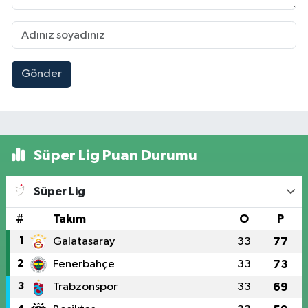
Gönder
Süper Lig Puan Durumu
Süper Lig
#
Takım
O
P
1
Galatasaray
33
77
2
Fenerbahçe
33
73
3
Trabzonspor
33
69