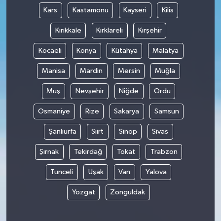
Kars
Kastamonu
Kayseri
Kilis
Kırıkkale
Kırklareli
Kırşehir
Kocaeli
Konya
Kütahya
Malatya
Manisa
Mardin
Mersin
Muğla
Muş
Nevşehir
Niğde
Ordu
Osmaniye
Rize
Sakarya
Samsun
Şanlıurfa
Siirt
Sinop
Sivas
Şırnak
Tekirdağ
Tokat
Trabzon
Tunceli
Uşak
Van
Yalova
Yozgat
Zonguldak