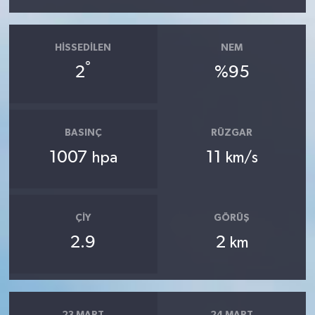
HISSEDILEN
NEM
°
2
%95
BASINÇ
RÜZGAR
1007
11
hpa
km/s
ÇIY
GÖRÜŞ
2.9
2
km