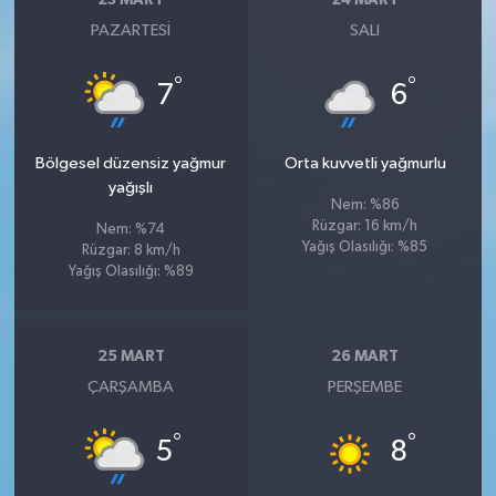
23 MART
24 MART
PAZARTESI
SALI
°
°
7
6
Bölgesel düzensiz yağmur
Orta kuvvetli yağmurlu
yağışlı
Nem: %86
Rüzgar: 16 km/h
Nem: %74
Yağış Olasılığı: %85
Rüzgar: 8 km/h
Yağış Olasılığı: %89
25 MART
26 MART
ÇARŞAMBA
PERŞEMBE
°
°
5
8