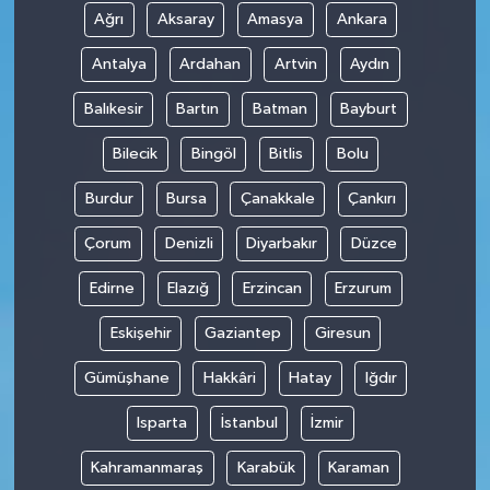
Ağrı
Aksaray
Amasya
Ankara
Antalya
Ardahan
Artvin
Aydın
Balıkesir
Bartın
Batman
Bayburt
Bilecik
Bingöl
Bitlis
Bolu
Burdur
Bursa
Çanakkale
Çankırı
Çorum
Denizli
Diyarbakır
Düzce
Edirne
Elazığ
Erzincan
Erzurum
Eskişehir
Gaziantep
Giresun
Gümüşhane
Hakkâri
Hatay
Iğdır
Isparta
İstanbul
İzmir
Kahramanmaraş
Karabük
Karaman