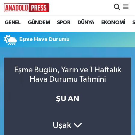
GENEL
GÜNDEM
SPOR
DÜNYA
EKONOMİ
Nöbetçi Eczaneler
Hava Durumu
Eşme Hava Durumu
Namaz Vakitleri
Eşme Bugün, Yarın ve 1 Haftalık
Trafik Durumu
Hava Durumu Tahmini
Süper Lig Puan Durumu ve Fikstür
ŞU AN
Tüm Manşetler
Son Dakika Haberleri
Uşak
Haber Arşivi