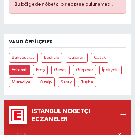
Bu bölgede nöbetçi bir eczane bulunamadı.
VAN DIĞER İLÇELER
Bahçesaray
Başkale
Çaldıran
Çatak
Edremit
Erciş
Gevaş
Gürpınar
İpekyolu
Muradiye
Özalp
Saray
Tuşba
İSTANBUL NÖBETÇI
ECZANELER