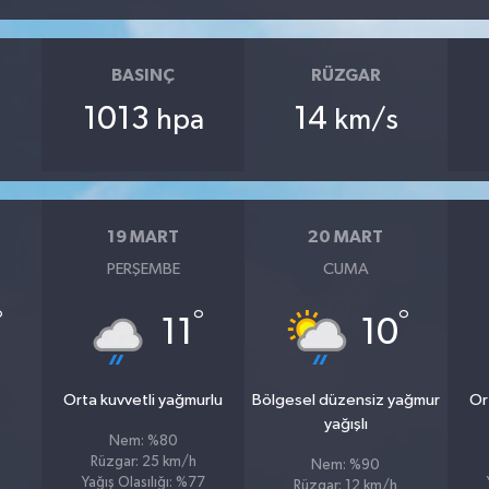
BASINÇ
RÜZGAR
1013
14
hpa
km/s
19 MART
20 MART
PERŞEMBE
CUMA
°
°
°
11
10
Orta kuvvetli yağmurlu
Bölgesel düzensiz yağmur
Or
yağışlı
Nem: %80
Rüzgar: 25 km/h
Nem: %90
Yağış Olasılığı: %77
Rüzgar: 12 km/h