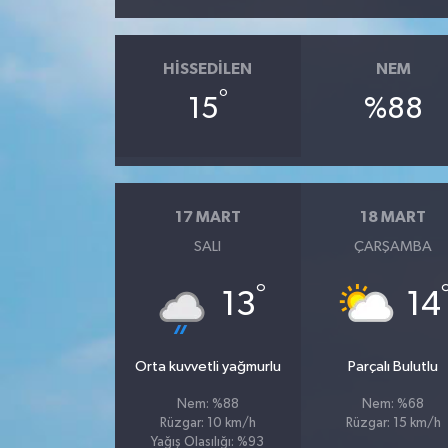
HISSEDILEN
NEM
°
15
%88
17 MART
18 MART
SALI
ÇARŞAMBA
°
13
14
Orta kuvvetli yağmurlu
Parçalı Bulutlu
Nem: %88
Nem: %68
Rüzgar: 10 km/h
Rüzgar: 15 km/h
Yağış Olasılığı: %93