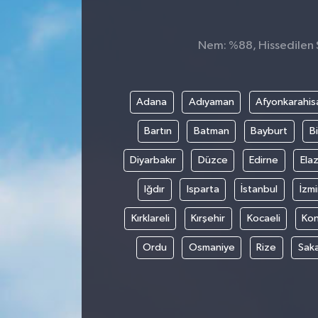
Nem: %88, Hissedilen S
Adana
Adıyaman
Afyonkarahis
Bartın
Batman
Bayburt
Bi
Diyarbakır
Düzce
Edirne
Elaz
Iğdır
Isparta
İstanbul
İzmi
Kırklareli
Kırşehir
Kocaeli
Ko
Ordu
Osmaniye
Rize
Sak