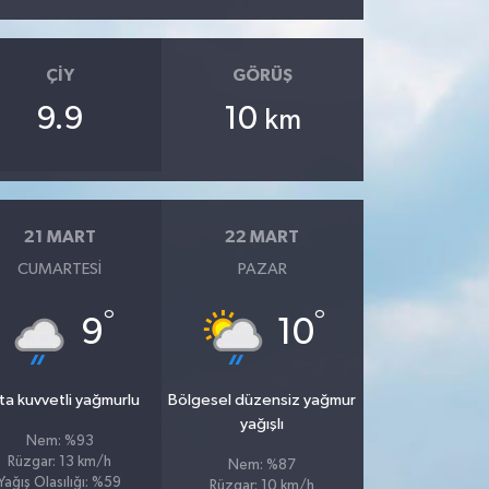
ÇIY
GÖRÜŞ
9.9
10
km
21 MART
22 MART
CUMARTESI
PAZAR
°
°
9
10
ta kuvvetli yağmurlu
Bölgesel düzensiz yağmur
yağışlı
Nem: %93
Rüzgar: 13 km/h
Nem: %87
Yağış Olasılığı: %59
Rüzgar: 10 km/h