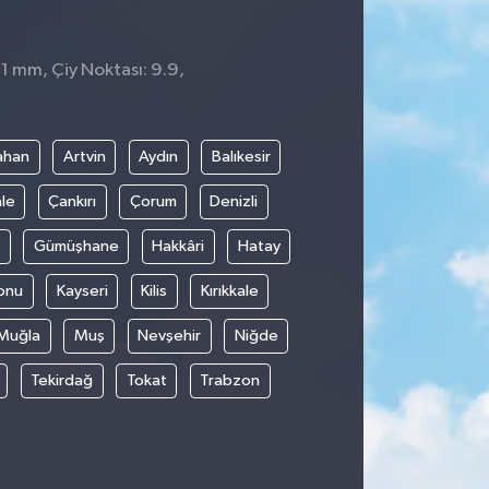
 1 mm, Çiy Noktası: 9.9,
5
ahan
Artvin
Aydın
Balıkesir
le
Çankırı
Çorum
Denizli
Gümüşhane
Hakkâri
Hatay
onu
Kayseri
Kilis
Kırıkkale
Muğla
Muş
Nevşehir
Niğde
Tekirdağ
Tokat
Trabzon