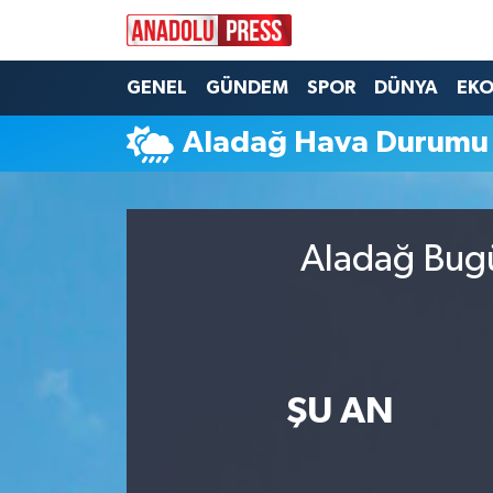
Nöbetçi Eczaneler
GENEL
GÜNDEM
SPOR
DÜNYA
EK
Aladağ Hava Durumu
Hava Durumu
Namaz Vakitleri
Aladağ Bugü
Trafik Durumu
Süper Lig Puan Durumu ve Fikstür
Tüm Manşetler
ŞU AN
Son Dakika Haberleri
Haber Arşivi