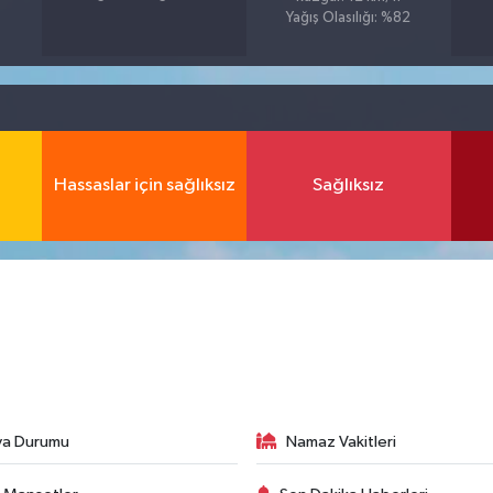
Yağış Olasılığı: %82
Hassaslar için sağlıksız
Sağlıksız
va Durumu
Namaz Vakitleri