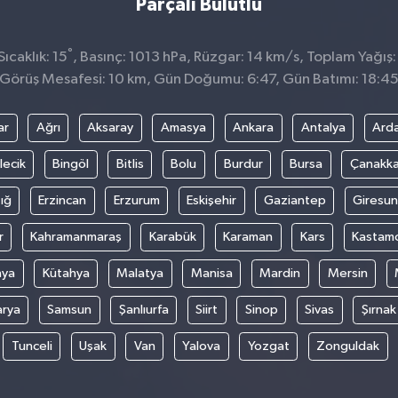
Parçalı Bulutlu
°
ıcaklık: 15
, Basınç: 1013 hPa, Rüzgar: 14 km/s, Toplam Yağış:
Görüş Mesafesi: 10 km, Gün Doğumu: 6:47, Gün Batımı: 18:4
ar
Ağrı
Aksaray
Amasya
Ankara
Antalya
Ard
lecik
Bingöl
Bitlis
Bolu
Burdur
Bursa
Çanakka
ığ
Erzincan
Erzurum
Eskişehir
Gaziantep
Giresun
r
Kahramanmaraş
Karabük
Karaman
Kars
Kastam
nya
Kütahya
Malatya
Manisa
Mardin
Mersin
arya
Samsun
Şanlıurfa
Siirt
Sinop
Sivas
Şırnak
Tunceli
Uşak
Van
Yalova
Yozgat
Zonguldak