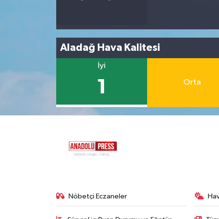
Aladağ Hava Kalitesi
İyi
1
Orta
Nöbetçi Eczaneler
Ha