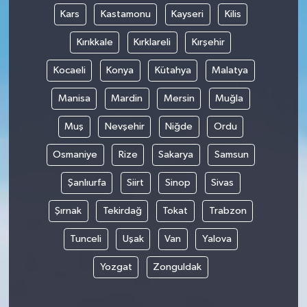
Kars
Kastamonu
Kayseri
Kilis
Kırıkkale
Kırklareli
Kırşehir
Kocaeli
Konya
Kütahya
Malatya
Manisa
Mardin
Mersin
Muğla
Muş
Nevşehir
Niğde
Ordu
Osmaniye
Rize
Sakarya
Samsun
Şanlıurfa
Siirt
Sinop
Sivas
Şırnak
Tekirdağ
Tokat
Trabzon
Tunceli
Uşak
Van
Yalova
Yozgat
Zonguldak