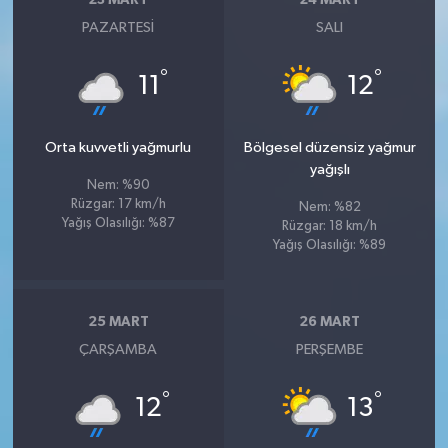
23 MART
24 MART
PAZARTESI
SALI
°
°
11
12
Orta kuvvetli yağmurlu
Bölgesel düzensiz yağmur
yağışlı
Nem: %90
Rüzgar: 17 km/h
Nem: %82
Yağış Olasılığı: %87
Rüzgar: 18 km/h
Yağış Olasılığı: %89
25 MART
26 MART
ÇARŞAMBA
PERŞEMBE
°
°
12
13