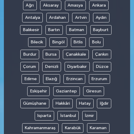
Ağrı
Aksaray
Amasya
Ankara
Antalya
Ardahan
Artvin
Aydın
Balıkesir
Bartın
Batman
Bayburt
Bilecik
Bingöl
Bitlis
Bolu
Burdur
Bursa
Çanakkale
Çankırı
Çorum
Denizli
Diyarbakır
Düzce
Edirne
Elazığ
Erzincan
Erzurum
Eskişehir
Gaziantep
Giresun
Gümüşhane
Hakkâri
Hatay
Iğdır
Isparta
İstanbul
İzmir
Kahramanmaraş
Karabük
Karaman