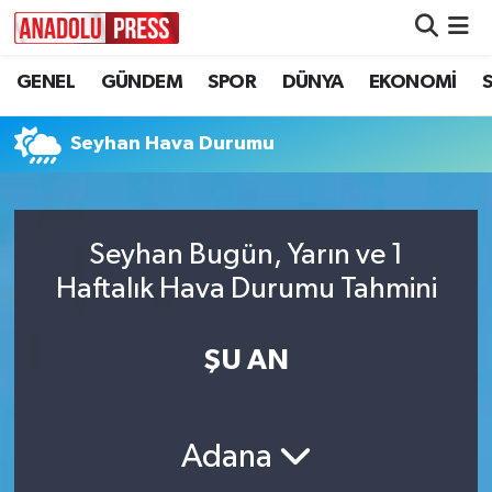
GENEL
GÜNDEM
SPOR
DÜNYA
EKONOMİ
Nöbetçi Eczaneler
Hava Durumu
Seyhan Hava Durumu
Namaz Vakitleri
Seyhan Bugün, Yarın ve 1
Trafik Durumu
Haftalık Hava Durumu Tahmini
Süper Lig Puan Durumu ve Fikstür
ŞU AN
Tüm Manşetler
Son Dakika Haberleri
Adana
Haber Arşivi