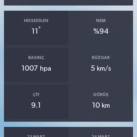
HISSEDILEN
NEM
°
11
%94
BASINÇ
RÜZGAR
1007
5
hpa
km/s
ÇIY
GÖRÜŞ
9.1
10
km