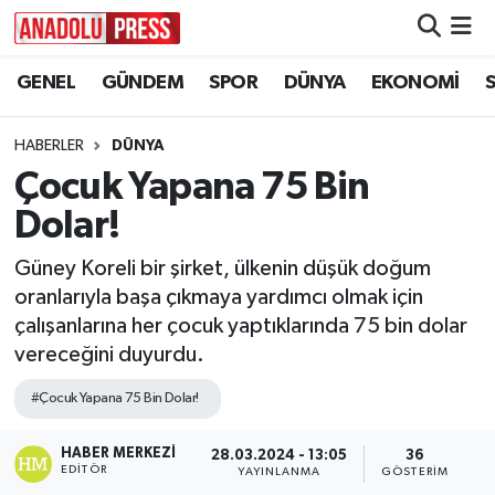
GENEL
GÜNDEM
SPOR
DÜNYA
EKONOMİ
Nöbetçi Eczaneler
Hava Durumu
HABERLER
DÜNYA
Çocuk Yapana 75 Bin
Namaz Vakitleri
Dolar!
Trafik Durumu
Güney Koreli bir şirket, ülkenin düşük doğum
oranlarıyla başa çıkmaya yardımcı olmak için
Süper Lig Puan Durumu ve Fikstür
çalışanlarına her çocuk yaptıklarında 75 bin dolar
vereceğini duyurdu.
Tüm Manşetler
#Çocuk Yapana 75 Bin Dolar!
Son Dakika Haberleri
HABER MERKEZI
28.03.2024 - 13:05
36
EDITÖR
YAYINLANMA
GÖSTERIM
Haber Arşivi