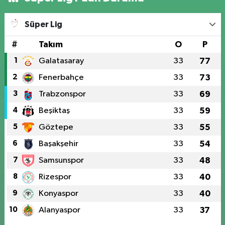
Süper Lig
#
Takım
O
P
1
Galatasaray
33
77
2
Fenerbahçe
33
73
3
Trabzonspor
33
69
4
Beşiktaş
33
59
5
Göztepe
33
55
6
Başakşehir
33
54
7
Samsunspor
33
48
8
Rizespor
33
40
9
Konyaspor
33
40
10
Alanyaspor
33
37